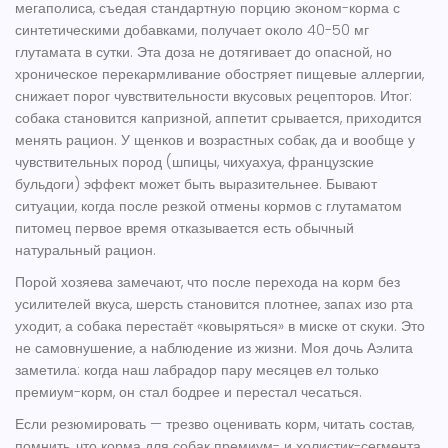
мегаполиса, съедая стандартную порцию эконом-корма с
синтетическими добавками, получает около 40-50 мг
глутамата в сутки. Эта доза не дотягивает до опасной, но
хроническое перекармливание обостряет пищевые аллергии,
снижает порог чувствительности вкусовых рецепторов. Итог:
собака становится капризной, аппетит срывается, приходится
менять рацион. У щенков и возрастных собак, да и вообще у
чувствительных пород (шпицы, чихуахуа, французские
бульдоги) эффект может быть выразительнее. Бывают
ситуации, когда после резкой отмены кормов с глутаматом
питомец первое время отказывается есть обычный
натуральный рацион.
Порой хозяева замечают, что после перехода на корм без
усилителей вкуса, шерсть становится плотнее, запах изо рта
уходит, а собака перестаёт «ковыряться» в миске от скуки. Это
не самовнушение, а наблюдение из жизни. Моя дочь Аэлита
заметила: когда наш лабрадор пару месяцев ел только
премиум-корм, он стал бодрее и перестал чесаться.
Если резюмировать — трезво оценивать корм, читать состав,
помнить, что
корма для собак
премиум- и холистик-сегмента