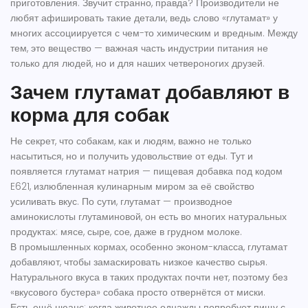
приготовления. Звучит странно, правда? Производители не
любят афишировать такие детали, ведь слово «глутамат» у
многих ассоциируется с чем-то химическим и вредным. Между
тем, это вещество — важная часть индустрии питания не
только для людей, но и для наших четвероногих друзей.
Зачем глутамат добавляют в
корма для собак
Не секрет, что собакам, как и людям, важно не только
насытиться, но и получить удовольствие от еды. Тут и
появляется глутамат натрия — пищевая добавка под кодом
E621, излюбленная кулинарным миром за её свойство
усиливать вкус. По сути, глутамат — производное
аминокислоты глутаминовой, он есть во многих натуральных
продуктах: мясе, сыре, сое, даже в грудном молоке.
В промышленных кормах, особенно эконом-класса, глутамат
добавляют, чтобы замаскировать низкое качество сырья.
Натурального вкуса в таких продуктах почти нет, поэтому без
«вкусового бустера» собака просто отвернётся от миски.
Есть ещё нюанс: когда животное однажды попробует пищу с