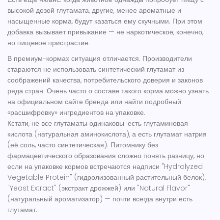
высокой дозой глутамата, другие, менее ароматные и
насыщенные корма, будут казаться ему скучными. При этом
добавка вызывает привыкание — не наркотическое, конечно,
но пищевое пристрастие.
В премиум-кормах ситуация отличается. Производители
стараются не использовать синтетический глутамат из
соображений качества, потребительского доверия и законов
ряда стран. Очень часто о составе такого корма можно узнать
на официальном сайте бренда или найти подробный
«расшифровку» ингредиентов на упаковке.
Кстати, не все глутаматы одинаковы: есть глутаминовая
кислота (натуральная аминокислота), а есть глутамат натрия
(её соль, часто синтетическая). Питомнику без
фармацевтического образования сложно понять разницу, но
если на упаковке кормов встречаются надписи "Hydrolyzed
Vegetable Protein" (гидролизованный растительный белок),
"Yeast Extract" (экстракт дрожжей) или "Natural Flavor"
(натуральный ароматизатор) — почти всегда внутри есть
глутамат.