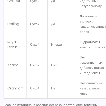
Chappi
Сухой
Да
идентичный
натуральному
Дрожжевой
экстракт,
Darling
Сухой
Да
гидролизованны
белок
Royal
Гидролизаты
Сухой
Иногда
Canin
животного белка
Нет
искусственных
Acana
Сухой
Нет
добавок, только
ингредиенты
Нет синтетики,
Grandorf
Сухой
Нет
натуральное
мясо
Главная путаница: в российском законодательстве термины