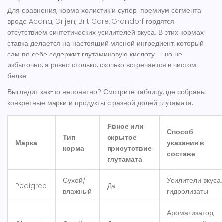
Для сравнения, корма холистик и супер-премиум сегмента
вроде Acana, Orijen, Brit Care, Grandorf гордятся
отсутствием синтетических усилителей вкуса. В этих кормах
ставка делается на настоящий мясной ингредиент, который
сам по себе содержит глутаминовую кислоту — но не
избыточно, а ровно столько, сколько встречается в чистом
белке.
Выглядит как-то непонятно? Смотрите таблицу, где собраны
конкретные марки и продукты с разной долей глутамата.
Явное или
Способ
Тип
скрытое
Марка
указания в
корма
присутствие
составе
глутамата
Сухой/
Усилители вкуса,
Pedigree
Да
влажный
гидролизаты
Ароматизатор,