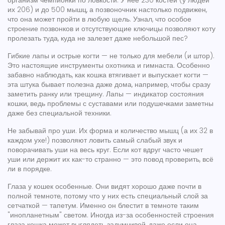
организм чемпионки по ловкости. У неё 230 костей (у людей
их 206) и до 500 мышц, а позвоночник настолько подвижен,
что она может пройти в любую щель. Узнал, что особое
строение позвонков и отсутствующие ключицы позволяют коту
пролезать туда, куда не залезет даже небольшой пес?
Гибкие лапы и острые когти — не только для мебели (и штор).
Это настоящие инструменты охотника и гимнаста. Особенно
забавно наблюдать, как кошка втягивает и выпускает когти —
эта штука бывает полезна даже дома, например, чтобы сразу
заметить ранку или трещину. Лапы — индикатор состояния
кошки, ведь проблемы с суставами или подушечками заметны
даже без специальной техники.
Не забывай про уши. Их форма и количество мышц (а их 32 в
каждом ухе!) позволяют ловить самый слабый звук и
поворачивать уши на весь круг. Если кот вдруг часто чешет
уши или держит их как-то странно — это повод проверить, всё
ли в порядке.
Глаза у кошек особенные. Они видят хорошо даже почти в
полной темноте, потому что у них есть специальный слой за
сетчаткой — тапетум. Именно он блестит в темноте таким
"инопланетным" светом. Иногда из-за особенностей строения
глаза кошка может выглядеть задумчивой, даже если она