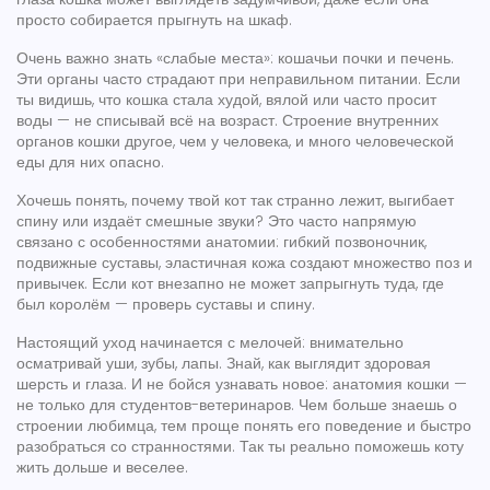
просто собирается прыгнуть на шкаф.
Очень важно знать «слабые места»: кошачьи почки и печень.
Эти органы часто страдают при неправильном питании. Если
ты видишь, что кошка стала худой, вялой или часто просит
воды — не списывай всё на возраст. Строение внутренних
органов кошки другое, чем у человека, и много человеческой
еды для них опасно.
Хочешь понять, почему твой кот так странно лежит, выгибает
спину или издаёт смешные звуки? Это часто напрямую
связано с особенностями анатомии: гибкий позвоночник,
подвижные суставы, эластичная кожа создают множество поз и
привычек. Если кот внезапно не может запрыгнуть туда, где
был королём — проверь суставы и спину.
Настоящий уход начинается с мелочей: внимательно
осматривай уши, зубы, лапы. Знай, как выглядит здоровая
шерсть и глаза. И не бойся узнавать новое: анатомия кошки —
не только для студентов-ветеринаров. Чем больше знаешь о
строении любимца, тем проще понять его поведение и быстро
разобраться со странностями. Так ты реально поможешь коту
жить дольше и веселее.