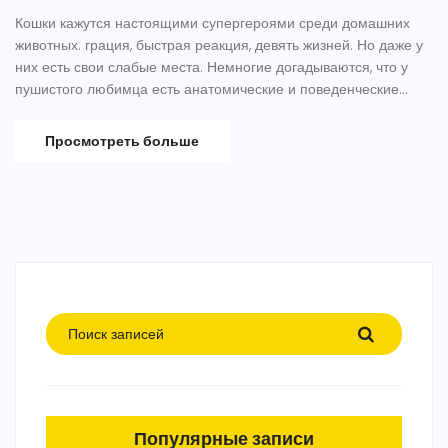
Кошки кажутся настоящими супергероями среди домашних
животных: грация, быстрая реакция, девять жизней. Но даже у
них есть свои слабые места. Немногие догадываются, что у
пушистого любимца есть анатомические и поведенческие
«ахиллесовы пяты». Статья расскажет, где кошка
действительно уязвима, как это проявляется в быту и что надо
Просмотреть больше
знать, чтобы ваш мурлыка чувствовал себя всегда отлично.
Советы, проверенные фактами и опытом, станут настоящей
находкой для каждого владельца.
Популярные записи