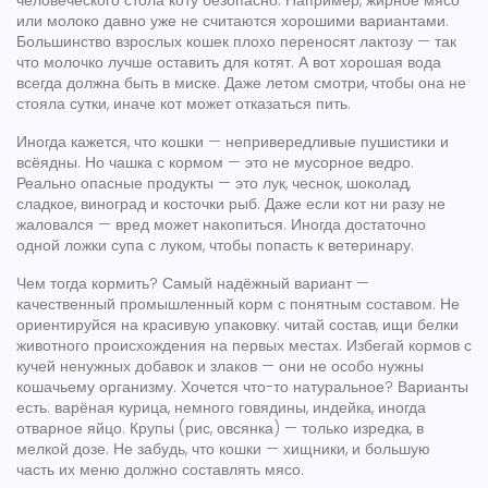
человеческого стола коту безопасно. Например, жирное мясо
или молоко давно уже не считаются хорошими вариантами.
Большинство взрослых кошек плохо переносят лактозу — так
что молочко лучше оставить для котят. А вот хорошая вода
всегда должна быть в миске. Даже летом смотри, чтобы она не
стояла сутки, иначе кот может отказаться пить.
Иногда кажется, что кошки — непривередливые пушистики и
всёядны. Но чашка с кормом — это не мусорное ведро.
Реально опасные продукты — это лук, чеснок, шоколад,
сладкое, виноград и косточки рыб. Даже если кот ни разу не
жаловался — вред может накопиться. Иногда достаточно
одной ложки супа с луком, чтобы попасть к ветеринару.
Чем тогда кормить? Самый надёжный вариант —
качественный промышленный корм с понятным составом. Не
ориентируйся на красивую упаковку: читай состав, ищи белки
животного происхождения на первых местах. Избегай кормов с
кучей ненужных добавок и злаков — они не особо нужны
кошачьему организму. Хочется что-то натуральное? Варианты
есть: варёная курица, немного говядины, индейка, иногда
отварное яйцо. Крупы (рис, овсянка) — только изредка, в
мелкой дозе. Не забудь, что кошки — хищники, и большую
часть их меню должно составлять мясо.