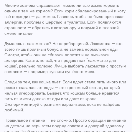
Многие хозяева спрашивают: можно ли всю жизнь кормить
одним и тем же кормом? Если корм сбалансированный и коту
всё подходит — да, можно. Главное, чтобы не было признаков
аллергии, проблем с шерстью и туалетом. Если появляются
странности — обратись к ветеринару и подумай о плавной
смене питания.
Думаешь о лакомствах? Не перебарщивай. Лакомства — это
всего лишь приятный бонус, а не замена нормальной еды.
Смотри, чтобы они не сбивали аппетит и не вызывали
аллергию. Кстати, не всё, что продают как "лакомство для
кошек", реально полезно. Лучше выбрать лакомства с простым
составом — например, кусочки сушёного мяса.
Следи за тем, как кошка пьёт. Если вдруг стала пить много или
резко отказалась от воды — это тревожный сигнал, который
нельзя игнорировать. Бывает, что кошкам больше нравится
пить из миски далеко от еды или даже из крана.
Экспериментируй с разными вариантами, пока не найдёшь
любимый.
Правильное питание — не сложно. Просто обращай внимание
на детали, не верь всем подряд советам и доверяй здравому
смыслу. Твой кот скажет спасибо своим видом и настроением.