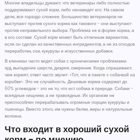
Многие владельцы думают, что ветеринары либо полностью
поддерживают сухой корм, либо ненавидят его. На самом
деле, все гораздо сложнее. Большинство ветеринаров не
выступают против сухого корма как такового - они выступают
против
неправильного выбора
. Проблема не в форме корма, а
в его составе. Сухой корм может быть отличным вариантом,
если он сделан из качественных ингредиентов, а не из отходов
переработки, сои, кукурузы и искусственных добавок.
В клиниках часто видят собак с хроническими проблемами:
зуд, выпадение шерсти, диарея, ожирение. Когда спрашивают,
чем кормят, ответ часто звучит: «Тот, что в пакете с собачкой на
коробке». Это не случайность. Дешевые корма содержат до
60% углеводов - это не то, что ест собака в природе. Собаки -
всеядные хищники, а не травоядные. Их организм не
приспособлен перерабатывать огромные порции кукурузы и
пшеницы. Вместо этого, им нужны белки, жиры и натуральные
волокна.
Что входит в хороший сухой
корм - по мнению