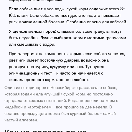
Если собака пьет мало воды
: сухой корм содержит всего 8-
10% влаги. Если собака не пьет достаточно, это повышает
риск мочекаменной болезни. Особенно опасно для кобелей.
У щенков мелких пород
: слишком большие гранулы могут
быть неудобны. Лучше выбирать корм с мелкими гранулами
или смешивать с водой.
При аллергиях на компоненты корма
: если собака чешется,
рвет или имеет постоянную диарею, возможно, она
реагирует на курицу, кукурузу или сою. Тут нужен
элиминационный тест - и часто он начинается с
гипоаллергенного корма, но не с любого.
Один из ветеринаров в Новосибирске рассказал о собаке,
которая годами ела «лучший» сухой корм, но постоянно
страдала от кожных высыпаний. Когда перевели на корм с
индейкой и картофелем - все прошло за две недели. В
составе предыдущего корма был куриный белок - самый
частый аллерген.