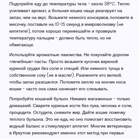
Подогрейте еду до температуры тела
- около 38°C. Тепло
усиливает аромат, а больная кошка чаще реагирует на
запах, чем на вкус. Возьмите немного консервов, положите в
мисочку, поставьте на 10-15 секунд в микроволновку (не
кипятите!), потом хорошо перемешайте и проверьте
температуру пальцем - должно быть тепло, но не
обжигающе.
Используйте ароматные лакомства
. Не покупайте дорогие
«лечебные» пасты. Просто возьмите кусочек вареной
куриной грудки без соли и специй. Или немного тунца в
собственном соку (не в масле!). Разомните его вилкой,
чтобы запах разошелся. Положите каплю на кончик носа
кошки - часто она сама начинает его слизывать.
Попробуйте кошачий бульон
. Никаких магазинных - только
домашний. Сварите куриные кости без лука, чеснока и соли,
процедите. Остудите, снимите жир. Дайте кошке ложечку
теплого бульона. Это не еда, но оно помогает восстановить
водный баланс и стимулирует аппетит. Многие ветеринары
в Иркутске рекомендуют именно этот метод при первых