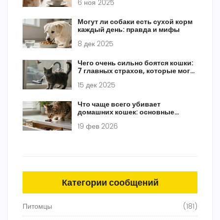
6 ноя 2025
Могут ли собаки есть сухой корм
каждый день: правда и мифы
8 дек 2025
Чего очень сильно боятся кошки:
7 главных страхов, которые могут
убить вашу кошку спокойствием
15 дек 2025
Что чаще всего убивает
домашних кошек: основные
опасности, о которых владельцы
19 фев 2026
не знают
Категории сообщений
Питомцы
(181)