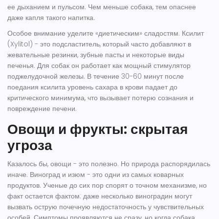
ее дыханием и пульсом. Чем меньше собака, тем опаснее
даже капля такого напитка.
Особое внимание уделите «диетическим» сладостям.
Ксилит
(Xylitol) - это подсластитель, который часто добавляют в
жевательные резинки, зубные пасты и некоторые виды
печенья. Для собак он работает как мощный стимулятор
поджелудочной железы. В течение 30-60 минут после
поедания ксилита уровень сахара в крови падает до
критического минимума, что вызывает потерю сознания и
повреждение печени.
Овощи и фрукты: скрытая
угроза
Казалось бы, овощи - это полезно. Но природа распорядилась
иначе.
Виноград
и
изюм
- это одни из самых коварных
продуктов. Ученые до сих пор спорят о точном механизме, но
факт остается фактом: даже несколько виноградин могут
вызвать острую почечную недостаточность у чувствительных
особей. Симптомы проявляются не сразу, но когда собака