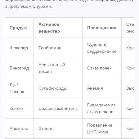
и проблемам с зубами.
Активное
Степ
Продукт
Последствия
вещество
риска
Судороги,
Шоколад
Теобромин
Крити
сердцебиение
Неизвестный
Виноград
Отказ почек
Крити
токсин
Лук/
Сульфоксиды
Анемия
Высок
Чеснок
Гипогликемия,
Ксилит
Сахарозаменитель
Крити
отказ печени
Подавление
Алкоголь
Этанол
Крити
ЦНС, кома