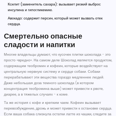
Ксилит (заменитель сахара):
вызывает резкий выброс
инсулина и гипогликемию.
Авокадо:
содержит персин, который может вызвать отек
сердца.
Смертельно опасные
сладости и напитки
Многие владельцы думают, что кусочек плитки шоколада - это
просто «вредно». На самом деле
Шоколад
является
продуктом,
содержащим теобромин и кофеин, которые воздействуют на
центральную нервную систему и сердце собаки
. Собаки
перерабатывают эти вещества гораздо медленнее людей.
Даже небольшая доза темного шоколада (в котором
концентрация теобромина выше) может привести к рвоте,
диарее, а в тяжелых случаях - к коме.
Та же история с кофе и крепким чаем.
Кофеин
вызывает
перевозбуждение, дрожь и может привести к остановке сердца.
Если ваша собака слизнула остатки латте из чашки, следите за