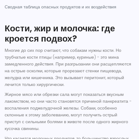
Сводная таблица опасных продуктов и их воздействия
Кости, жир и молочка: где
кроется подвох?
Многие до сих пор считают, что собакам нужны кости. Но
трубчатые кости
птицы (например, куриные) - это мина
замедленного действия. При разгрызании они расщепляются
на острые осколки, которые прорезают стенки пищевода,
желудка или кишечника. Это вызывает перитонит, который
лечится только хирургически.
Жирное мясо или обрезки сала могут показаться вкусным
лакомством, но они часто становятся причиной
панкреатита
-
воспаления поджелудочной железы. Собаки, особенно
склонные к этому заболеванию, могут получить острый
приступ с сильными болями в животе после одного жирного
кусочка свинины.
Что касается молочных продуктов, то большинство взрослых