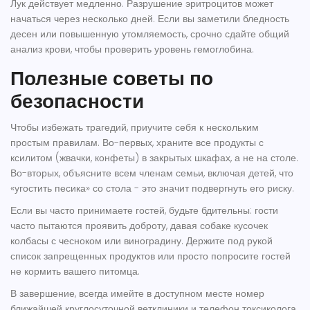
Лук действует медленно. Разрушение эритроцитов может
начаться через несколько дней. Если вы заметили бледность
десен или повышенную утомляемость, срочно сдайте общий
анализ крови, чтобы проверить уровень гемоглобина.
Полезные советы по
безопасности
Чтобы избежать трагедий, приучите себя к нескольким
простым правилам. Во-первых, храните все продукты с
ксилитом (жвачки, конфеты) в закрытых шкафах, а не на столе.
Во-вторых, объясните всем членам семьи, включая детей, что
«угостить песика» со стола - это значит подвергнуть его риску.
Если вы часто принимаете гостей, будьте бдительны: гости
часто пытаются проявить доброту, давая собаке кусочек
колбасы с чесноком или виноградину. Держите под рукой
список запрещенных продуктов или просто попросите гостей
не кормить вашего питомца.
В завершение, всегда имейте в доступном месте номер
ближайшей круглосуточной ветклиники и телефон токсиколога.