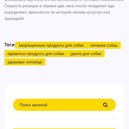
Скорость реакции в первые два часа после поедания яда
определяет, закончится ли история легким испугом или
трагедией.
Теги:
запрещенные продукты для собак
питание собак
ядовитые продукты для собак
диета для собак
здоровье питомца