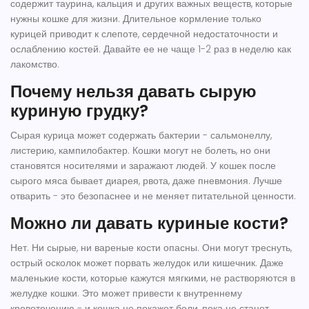
содержит таурина, кальция и других важных веществ, которые
нужны кошке для жизни. Длительное кормление только
курицей приводит к слепоте, сердечной недостаточности и
ослаблению костей. Давайте ее не чаще 1-2 раз в неделю как
лакомство.
Почему нельзя давать сырую
куриную грудку?
Сырая курица может содержать бактерии - сальмонеллу,
листерию, кампилобактер. Кошки могут не болеть, но они
становятся носителями и заражают людей. У кошек после
сырого мяса бывает диарея, рвота, даже пневмония. Лучше
отварить - это безопаснее и не меняет питательной ценности.
Можно ли давать куриные кости?
Нет. Ни сырые, ни вареные кости опасны. Они могут треснуть,
острый осколок может порвать желудок или кишечник. Даже
маленькие кости, которые кажутся мягкими, не растворяются в
желудке кошки. Это может привести к внутреннему
кровотечению - и кошка не покажет боли, пока не станет