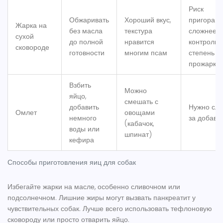
Риск
Обжаривать
Хороший вкус,
пригорани
Жарка на
без масла
текстура
сложнее
сухой
до полной
нравится
контролир
сковороде
готовности
многим псам
степень
прожарки
Взбить
Можно
яйцо,
смешать с
добавить
Нужно сле
Омлет
овощами
немного
за добавк
(кабачок,
воды или
шпинат)
кефира
Способы приготовления яиц для собак
Избегайте жарки на масле, особенно сливочном или
подсолнечном. Лишние жиры могут вызвать панкреатит у
чувствительных собак. Лучше всего использовать тефлоновую
сковороду или просто отварить яйцо.