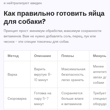
и нейтрализуют авидин.
Как правильно готовить яйца
для собаки?
Принцип прост: минимум обработки, максимум сохранности
витаминов. Вам не нужно добавлять соль, перец, лук или
чеснок - эти специи токсичны для собак.
Метод
Описание
Плюсы
Минусы
Менее
Варить
Максимальная
аппетитн
Варка
вкрутую 8-
безопасность,
запах для
10 минут
легко хранить
собаки
Готовка на
Сохраняется
Требует
Скороварка
пару 5-7
больше влаги
специальн
минут
и витаминов
оборудов