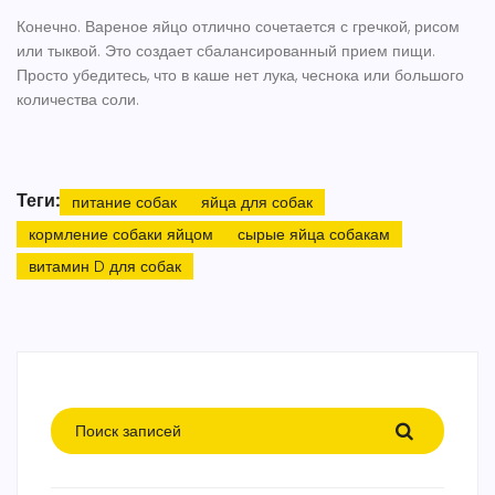
Конечно. Вареное яйцо отлично сочетается с гречкой, рисом
или тыквой. Это создает сбалансированный прием пищи.
Просто убедитесь, что в каше нет лука, чеснока или большого
количества соли.
Теги:
питание собак
яйца для собак
кормление собаки яйцом
сырые яйца собакам
витамин D для собак