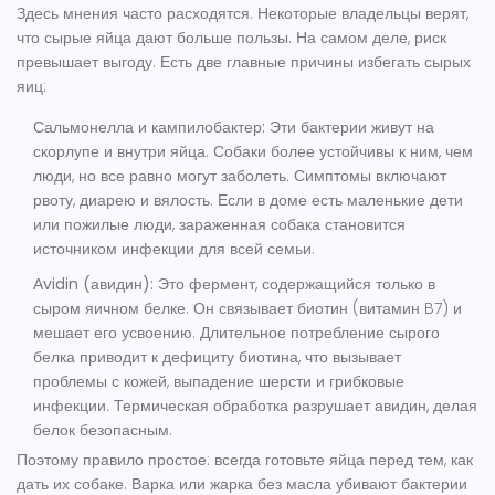
Здесь мнения часто расходятся. Некоторые владельцы верят,
что сырые яйца дают больше пользы. На самом деле, риск
превышает выгоду. Есть две главные причины избегать сырых
яиц:
Сальмонелла и кампилобактер:
Эти бактерии живут на
скорлупе и внутри яйца. Собаки более устойчивы к ним, чем
люди, но все равно могут заболеть. Симптомы включают
рвоту, диарею и вялость. Если в доме есть маленькие дети
или пожилые люди, зараженная собака становится
источником инфекции для всей семьи.
Аvidin (авидин):
Это фермент, содержащийся только в
сыром яичном белке. Он связывает биотин (витамин B7) и
мешает его усвоению. Длительное потребление сырого
белка приводит к дефициту биотина, что вызывает
проблемы с кожей, выпадение шерсти и грибковые
инфекции. Термическая обработка разрушает авидин, делая
белок безопасным.
Поэтому правило простое: всегда готовьте яйца перед тем, как
дать их собаке. Варка или жарка без масла убивают бактерии