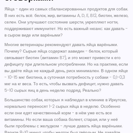
Яйца - один из самых сбалансированных продуктов для собак.
В них есть всё: белок, жир, витамины A, D, E, B12, биотин, железо,
селен. Они улучшают состояние шерсти, укрепляют ногти,
поддерживают иммунитет. Но есть важный нюанс: как давать -
в сыром виде или варёными?
Многие ветеринары рекомендуют давать яйца варёными.
Почему? Сырые яйца содержат аавидин - белок, который
связывает биотин (витамин B7), и это может привести к его
дефициту при длительном употреблении. Но на практике, если
вы даёте яйца не каждый день, риск минимален. В одном яйце
- 10-15 мкг биотина, а суточная потребность у собаки - 0,1-0,3
мкг на кг веса. То есть, чтобы вызвать дефицит, нужно давать
5-10 сырых яиц в день неделю подряд. Реально?
Большинство собак, которых я наблюдал в клинике в Иркутске,
нормально переносят 1-2 сырых яйца в неделю. Особенно
если они едят качественный корм - в нём уже есть все
витамины. Но если ваша собака болеет, старая, или у неё
были проблемы с желудком - лучше давать яйца варёными.
Варите 8-10 минут, чтобы желток был твёрдым. Не давайте