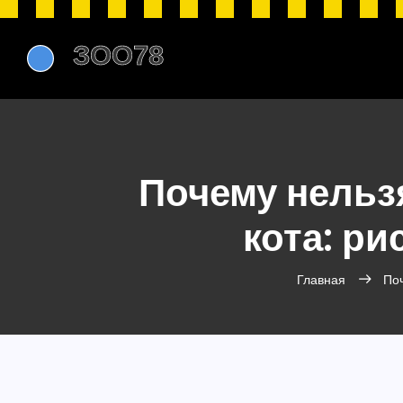
Почему нельз
кота: ри
Главная
Поч