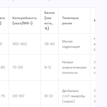
Белок
ага
Калорийность
(как
Типичные
Коммен
)
(ккал/100 г)
есть,
риски
%)
Нужна в
Малая
10
350-450
28-40
влажны
гидратация
добавки
Низкая
Хорош 
-80
70-120
8-12
энергетическая
мочевы
плотность
путей
Дисбаланс
Только к
-75
120-160
18-22
Ca:P, микробы
плана и
(сырое)
10% кал