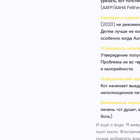
урезать, кот толст
(AAFP/AAHA Feline 
Бактерии и парази
(2020) не рекомен
Детям лучше не кон
особенно когда Аэл
«Смешивать нельзя
Утверждение попул
Проблема не во «в
и калорийности.
Поведенческий эф
Кот начинает выеда
неполноценное пи
Витаминные перек
печень «от души», 
боль).
И ещё о воде. Я живу
пьют мало. Фонтанчик
лучше добавлять вла