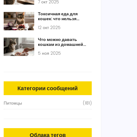
7 окт 2025
Токсичная еда для
кошек: что нельзя
кормить питомца
12 окт 2025
Что можно давать
кошкам из домашней
еды: безопасные
5 ноя 2025
продукты и что строго
запрещено
Категории сообщений
Питомцы
(181)
Облака тегов