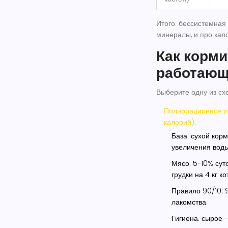
Итого: бессистемная 
минералы, и про кал
Как корми
работающ
Выберите одну из схе
Полнорационное п
калорий).
База: сухой кор
увеличения воды
Мясо: 5-10% сут
грудки на 4 кг к
Правило 90/10: 
лакомства.
Гигиена: сырое -