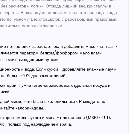
без расчётов и логики. Отсюда лишний вес, кристаллы в
я шерсть». Я разложу по полочкам, когда это опасно, а когда
 это по-умному. Без страшилок, с работающими правилами,
аппетитом и оставался здоровым.
ие нет, но риск вырастает, если добавлять мясо «на глаз» к
олучается перекорм белком/фосфором, мало влаги,
ы с мочевыводящими путями.
ционность и вода. Если сухой - добавляйте влажные паучи,
т не больше 10% дневных калорий.
актерии. Нужна гигиена, заморозка, отдельная посуда и
иске.
дной миске «что было в холодильнике». Разводите по
итайте калории/дозы.
которых смесь сухого и мяса - плохая идея (МКБ/FLUTD,
аях - только под наблюдением врача.