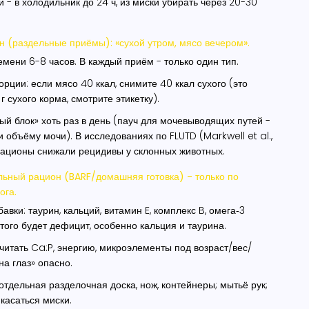
и - в холодильник до 24 ч, из миски убирать через 20-30
(раздельные приёмы): «сухой утром, мясо вечером».
емени 6-8 часов. В каждый приём - только один тип.
рции: если мясо 40 ккал, снимите 40 ккал сухого (это
г сухого корма, смотрите этикетку).
ый блок» хоть раз в день (пауч для мочевыводящих путей -
и объёму мочи). В исследованиях по FLUTD (Markwell et al.,
рационы снижали рецидивы у склонных животных.
ьный рацион (BARF/домашняя готовка) - только по
ога.
вки: таурин, кальций, витамин E, комплекс B, омега‑3
этого будет дефицит, особенно кальция и таурина.
читать Ca:P, энергию, микроэлементы под возраст/вес/
на глаз» опасно.
отдельная разделочная доска, нож, контейнеры; мытьё рук;
касаться миски.