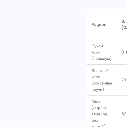
Вл
Рацион
(%
Сухой
корм
8-
(премиум)
Влажный
корм
70
(консервы/
паучи)
Мясо
(сырое/
варёное,
60
без
костей)