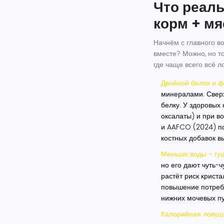
Что реаль
корм + мя
Начнём с главного в
вместе? Можно, но т
где чаще всего всё л
Двойной белок и 
минералами. Сверх
белку. У здоровых 
оксалаты) и при во
и AAFCO (2024) по
костных добавок в
Меньше воды - гу
но его дают чуть-ч
растёт риск криста
повышение потреб
нижних мочевых пу
Калорийная ловуш