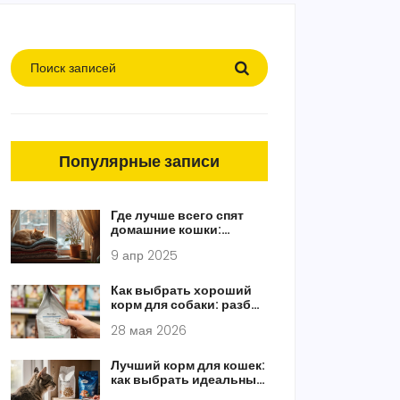
Популярные записи
Где лучше всего спят
домашние кошки:
советы и интересные
9 апр 2025
факты о выборе места
Как выбрать хороший
корм для собаки: разбор
состава и мифы о
28 мая 2026
брендах
Лучший корм для кошек:
как выбрать идеальный
вариант