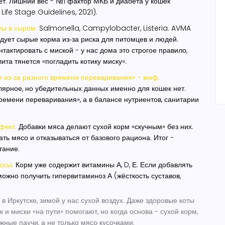
еет. Лишний вес - №1 фактор МКБ и диабета у кошек
Life Stage Guidelines, 2021).
ты в сыром.
Salmonella, Campylobacter, Listeria. AVMA
дует сырые корма из‑за риска для питомцев и людей.
тактировать с миской - у нас дома это строгое правило,
ита тянется «погладить котику миску».
 из‑за разного времени переваривания» - миф.
ярное, но убедительных данных именно для кошек нет.
ремени переваривания», а в балансе нутриентов, санитарии
фект.
Добавки мяса делают сухой корм «скучным» без них.
ть мясо и отказываться от базового рациона. Итог -
тание.
осы.
Корм уже содержит витамины А, D, Е. Если добавлять
можно получить гипервитаминоз А (жёсткость суставов,
 в Иркутске, зимой у нас сухой воздух. Даже здоровые коты
 и миски «на пути» помогают, но когда основа - сухой корм,
жные паучи, а не только мясо кусочками.