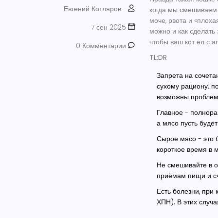
Евгений Котляров
когда мы смешиваем 
моче, рвота и «плоха
7 сен 2025
можно и как сделать
чтобы ваш кот ел с 
0 Комментарии
TL;DR
Запрета на сочетан
сухому рациону: п
возможны проблем
Главное - полнора
а мясо пусть буде
Сырое мясо - это б
короткое время в м
Не смешивайте в о
приёмам пищи и сч
Есть болезни, при 
ХПН). В этих случ