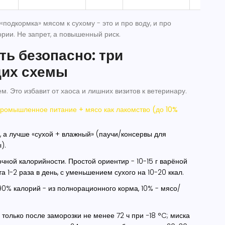
«подкормка» мясом к сухому - это и про воду, и про
ории. Не запрет, а повышенный риск.
ть безопасно: три
их схемы
м. Это избавит от хаоса и лишних визитов к ветеринару.
ромышленное питание + мясо как лакомство (до 10%
м, а лучше «сухой + влажный» (паучи/консервы для
).
очной калорийности. Простой ориентир - 10-15 г варёной
ота 1-2 раза в день, с уменьшением сухого на 10-20 ккал.
90% калорий - из полнорационного корма, 10% - мясо/
 только после заморозки не менее 72 ч при −18 °C; миска