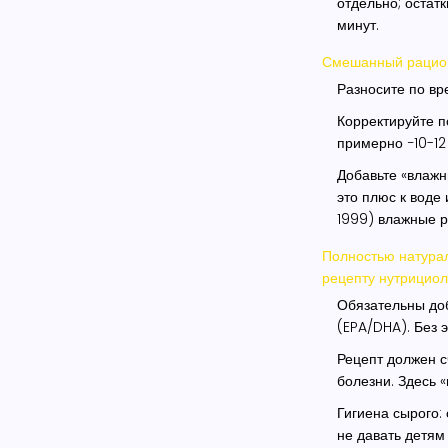
отдельно; остатк
минут.
Смешанный рацион 
Разносите по вр
Корректируйте по
примерно −10-12 
Добавьте «влажн
это плюс к воде 
1999) влажные 
Полностью натурал
рецепту нутрициол
Обязательны доба
(EPA/DHA). Без 
Рецепт должен с
болезни. Здесь «
Гигиена сырого: 
не давать детям 