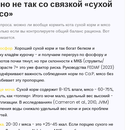
но не так со связкой «сухой
со»
опроса: можно ли вообще кормить кота
сухой корм и мясо
олько если вы контролируете общий баланс рациона. Вот
омается.
фосфор.
Хороший сухой корм и так богат белком и
у кладём курочку - и получаем перегруз по фосфору и
котов почки тянут, но при склонности к МКБ (струвиты/
зрасте 7+ это уже фактор риска. Руководства FEDIAF (2023)
дчёркивают важность соблюдения норм по Ca:P; мясо без
ыбивает эту пропорцию.
ще моча.
Сухой корм содержит 8-10% влаги, мясо - 60-75%,
уть, как «топпер». Итого мочи мало, удельный вес высокий -
ллизации. В исследованиях (Cameron et al., 2010, JVIM)
ления воды снижало удельный вес мочи и риск проблем
тей.
ка.
20-30 г мяса - это +25-45 ккал. Если порцию сухого не