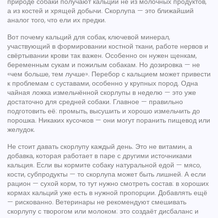
природе собаки получают кальций не из молочных продуктов,
а из костей и хрящей добычи. Скорлупа — это ближайший
аналог того, что ели их предки.
Вот почему
кальций для собак
,
ключевой минерал,
участвующий в формировании костной ткани, работе нервов и
свёртывании крови
так важен. Особенно он нужен щенкам,
беременным сукам и пожилым собакам. Но дозировка — не
«чем больше, тем лучше». Перебор с кальцием может привести
к проблемам с суставами, особенно у крупных пород. Одна
чайная ложка измельчённой скорлупы в неделю — это уже
достаточно для средней собаки. Главное — правильно
подготовить её: промыть, высушить и хорошо измельчить до
порошка. Никаких кусочков — они могут поранить пищевод или
желудок.
Не стоит давать скорлупу каждый день. Это не витамин, а
добавка, которая работает в паре с другими источниками
кальция. Если вы кормите собаку натуральной едой — мясо,
кости, субпродукты — то скорлупа может быть лишней. А если
рацион — сухой корм, то тут нужно смотреть состав: в хороших
кормах кальций уже есть в нужной пропорции. Добавлять ещё
— рискованно. Ветеринары не рекомендуют смешивать
скорлупу с творогом или молоком: это создаёт дисбаланс и