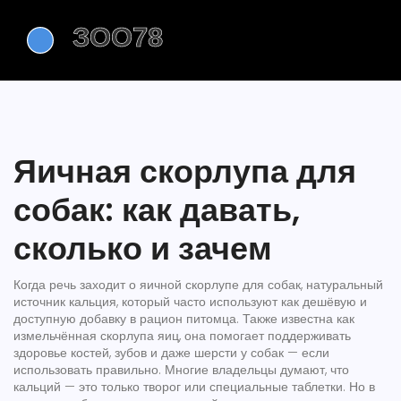
Яичная скорлупа для
собак: как давать,
сколько и зачем
Когда речь заходит о
яичной скорлупе для собак
,
натуральный
источник кальция, который часто используют как дешёвую и
доступную добавку в рацион питомца
. Также известна как
измельчённая скорлупа яиц
, она помогает поддерживать
здоровье костей, зубов и даже шерсти у собак — если
использовать правильно.
Многие владельцы думают, что
кальций — это только творог или специальные таблетки. Но в