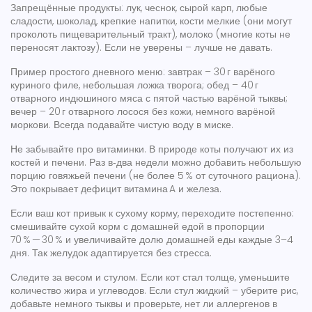
Запрещённые продукты: лук, чеснок, сырой карп, любые
сладости, шоколад, крепкие напитки, кости мелкие (они могут
проколоть пищеварительный тракт), молоко (многие коты не
переносят лактозу). Если не уверены – лучше не давать.
Пример простого дневного меню: завтрак – 30 г варёного
куриного филе, небольшая ложка творога; обед – 40 г
отварного индюшиного мяса с пятой частью варёной тыквы;
вечер – 20 г отварного лосося без кожи, немного варёной
моркови. Всегда подавайте чистую воду в миске.
Не забывайте про витаминки. В природе коты получают их из
костей и печени. Раз в‑два недели можно добавить небольшую
порцию говяжьей печени (не более 5 % от суточного рациона).
Это покрывает дефицит витамина A и железа.
Если ваш кот привык к сухому корму, переходите постепенно:
смешивайте сухой корм с домашней едой в пропорции
70 % — 30 % и увеличивайте долю домашней еды каждые 3–4
дня. Так желудок адаптируется без стресса.
Следите за весом и стулом. Если кот стал толще, уменьшите
количество жира и углеводов. Если стул жидкий – уберите рис,
добавьте немного тыквы и проверьте, нет ли аллергенов в