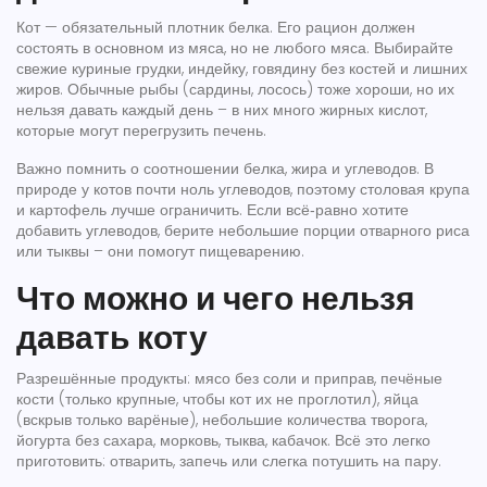
Кот — обязательный плотник белка. Его рацион должен
состоять в основном из мяса, но не любого мяса. Выбирайте
свежие куриные грудки, индейку, говядину без костей и лишних
жиров. Обычные рыбы (сардины, лосось) тоже хороши, но их
нельзя давать каждый день – в них много жирных кислот,
которые могут перегрузить печень.
Важно помнить о соотношении белка, жира и углеводов. В
природе у котов почти ноль углеводов, поэтому столовая крупа
и картофель лучше ограничить. Если всё‑равно хотите
добавить углеводов, берите небольшие порции отварного риса
или тыквы – они помогут пищеварению.
Что можно и чего нельзя
давать коту
Разрешённые продукты: мясо без соли и приправ, печёные
кости (только крупные, чтобы кот их не проглотил), яйца
(вскрыв только варёные), небольшие количества творога,
йогурта без сахара, морковь, тыква, кабачок. Всё это легко
приготовить: отварить, запечь или слегка потушить на пару.