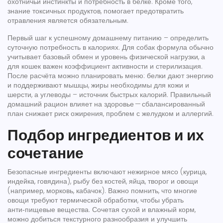
охотничьи инстинкты и потребность в белке
. Кроме того,
знание
токсичных продуктов
,
помогает предотвратить
отравления
является обязательным.
Первый шаг к успешному
домашнему питанию
– определить
суточную потребность в калориях. Для собак формула обычно
учитывает базовый обмен и уровень физической нагрузки, а
для кошек важен коэффициент активности и стерилизация.
После расчёта можно планировать меню: белки дают энергию
и поддерживают мышцы, жиры необходимы для кожи и
шерсти, а углеводы – источник быстрых калорий. Правильный
домашний рацион влияет на здоровье — сбалансированный
план снижает риск ожирения, проблем с желудком и аллергий.
Подбор ингредиентов и их
сочетание
Безопасные ингредиенты включают нежирное мясо (курица,
индейка, говядина), рыбу без костей, яйца, творог и овощи
(например, морковь, кабачок). Важно помнить, что многие
овощи требуют термической обработки, чтобы убрать
анти‑пищевые вещества. Сочетая сухой и влажный корм,
можно добиться текстурного разнообразия и улучшить