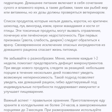
гидратацию. Домашнее питание включает в себя сочетание
сухого и влажного корма, а также добавки, такие как рыбий жир
или витамины, но их дозы должны проверяться ветеринаром.
Список продуктов, которые нельзя давать, короток, но критичен:
шоколад, лук, виноград, изюм, орехи макадамия и кости от
птицы. Эти
токсичные продукты
,
могут вызвать отравление,
почечную или печёночную недостаточность
. При первых
признаках (рвота, слабость, диарея) следует обратиться к
врачу. Своевременное исключение опасных ингредиентов из
домашнего рациона спасает жизнь питомца.
Не забывайте о разнообразии. Меню, меняем каждые 1‑2
недели, помогает предотвратить дефицит микронутриентов.
При вводе нового продукта, следите за реакцией: небольшие
порции в течение нескольких дней позволяют увидеть
возможную непереносимость. Такой подход позволяет
увидеть, как
домашний рацион
,
гибко адаптируемый под
индивидуальные потребности
поддерживает иммунитет и
улучшает пищеварение.
Важный аспект – правильное хранение. Приготовленную еду
храните в холодильнике не более 24 часов, а замороженными
порциями до 3 месяцев. При размораживании используйте