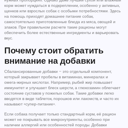
нужных пропорциях
. Однако даже лучший сухой или влажный
корм может нуждаться в подкреплении, особенно у активных,
щенков или взрослых собак с особыми потребностями. Здесь
на помощь приходят
домашнее питание собак
,
самостоятельно приготовленные блюда из мяса, овощей и
злаков
. При правильном расчете такие рационы могут
обеспечить более естественные ингредиенты и варьировать
вкус.
Почему стоит обратить
внимание на добавки
Сбалансированные добавки – это отдельный
компонент
,
который закрывает пробелы в витаминах, минералах и
омега‑жирных кислотах
. Например, рыбий жир повышает
иммунитет и улучшает блеск шерсти, а глюкозамин облегчает
состояние суставов у пожилых собак. Такие добавки легко
вводятся в виде таблеток, порошков или лакомств, и часто их
называют «супер‑питание».
Если собака получает только стандартный корм, её рацион
может не покрывать все микронутриенты, особенно при
наличии аллергий или особенностей породы. Добавки