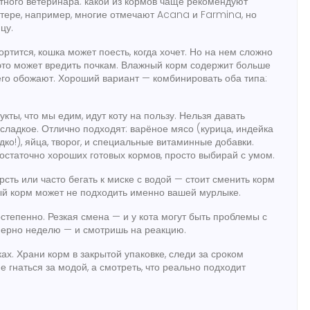
тного ветеринара: какой из кормов чаще рекомендуют
итере, например, многие отмечают Acana и Farmina, но
цу.
тится, кошка может поесть, когда хочет. Но на нем сложно
 это может вредить почкам. Влажный корм содержит больше
 его обожают. Хороший вариант — комбинировать оба типа:
ты, что мы едим, идут коту на пользу. Нельзя давать
е сладкое. Отлично подходят: варёное мясо (курица, индейка
дко!), яйца, творог, и специальные витаминные добавки.
достаточно хороших готовых кормов, просто выбирай с умом.
рсть или часто бегать к миске с водой — стоит сменить корм
ый корм может не подходить именно вашей мурлыке.
степенно. Резкая смена — и у кота могут быть проблемы с
имерно неделю — и смотришь на реакцию.
ах. Храни корм в закрытой упаковке, следи за сроком
е гнаться за модой, а смотреть, что реально подходит