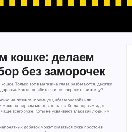
м кошке: делаем
ор без заморочек
кошки. Только вот в магазине глаза разбегаются: десятки
здоровья. Как не ошибиться и не навредить питомцу?
олько на лозунги «премиум», «беззерновой» или
и мясо на первом месте, это плюс. Когда первым идет
 чаще всего хуже. Коты не усваивают злаки как люди, им
 непонятных добавок может оказаться хуже простой и