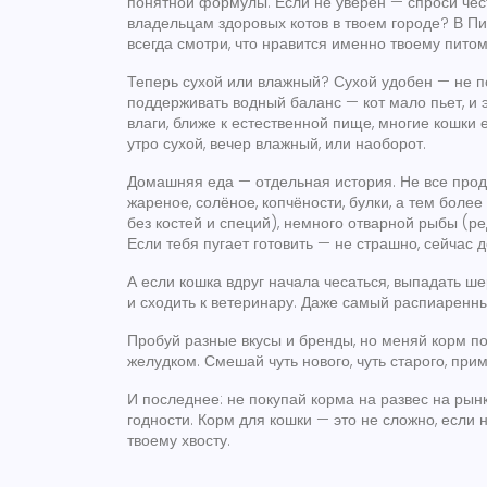
понятной формулы. Если не уверен — спроси чес
владельцам здоровых котов в твоем городе? В П
всегда смотри, что нравится именно твоему питом
Теперь сухой или влажный? Сухой удобен — не пор
поддерживать водный баланс — кот мало пьет, и
влаги, ближе к естественной пище, многие кошки
утро сухой, вечер влажный, или наоборот.
Домашняя еда — отдельная история. Не все продук
жареное, солёное, копчёности, булки, а тем боле
без костей и специй), немного отварной рыбы (ре
Если тебя пугает готовить — не страшно, сейчас 
А если кошка вдруг начала чесаться, выпадать ше
и сходить к ветеринару. Даже самый распиаренн
Пробуй разные вкусы и бренды, но меняй корм по
желудком. Смешай чуть нового, чуть старого, пр
И последнее: не покупай корма на развес на рынк
годности. Корм для кошки — это не сложно, если н
твоему хвосту.