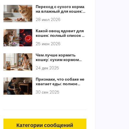
Переход с сухого корма
на влажный для кошек:
пошаговая инструкция и
28 июл 2026
советы ветеринара
Какой овощ ядовит для
кошек: полный список и
безопасные
25 июн 2026
альтернативы
Чем лучше кормить
кошку: сухим кормом
или натуральной едой?
24 дек 2025
Признаки, что собаке не
хватает еды: полное
руководство
30 сен 2025
Категории сообщений