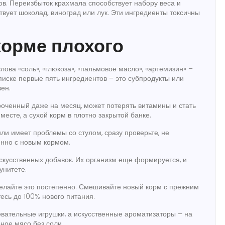
ов
. Переизбыток крахмала способствует набору веса и
твует шоколад, виноград или лук
. Эти ингредиенты токсичны
 корме плохого
лова «соль», «глюкоза», «пальмовое масло», «артемизин» –
списке первые пять ингредиентов – это субпродукты или
зен.
роченный даже на месяц, может потерять витамины и стать
месте, а сухой корм в плотно закрытой банке.
или имеет проблемы со стулом, сразу проверьте, не
енно с новым кормом.
скусственных добавок. Их организм еще формируется, и
унитете.
делайте это постепенно. Смешивайте новый корм с прежним
есь до 100% нового питания.
евательные игрушки, а искусственные ароматизаторы – на
ное мясо без соли.