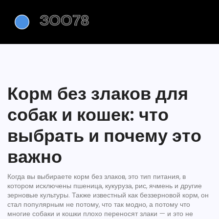
Корм без злаков для
собак и кошек: что
выбрать и почему это
важно
Когда вы выбираете
корм без злаков
,
это тип питания, в
котором исключены пшеница, кукуруза, рис, ячмень и другие
зерновые культуры
. Также известный как
беззерновой корм
, он
стал популярным не потому, что так модно, а потому что
многие собаки и кошки плохо переносят злаки — и это не