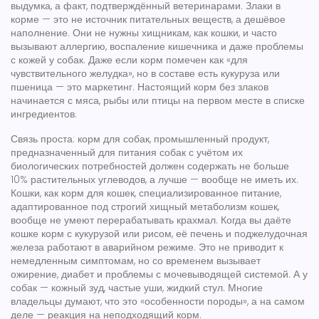
выдумка, а факт, подтверждённый ветеринарами.
Злаки в
корме — это не источник питательных веществ, а дешёвое
наполнение. Они не нужны хищникам, как кошки, и часто
вызывают аллергию, воспаление кишечника и даже проблемы
с кожей у собак. Даже если корм помечен как «для
чувствительного желудка», но в составе есть кукуруза или
пшеница — это маркетинг. Настоящий корм без злаков
начинается с мяса, рыбы или птицы на первом месте в списке
ингредиентов.
Связь проста:
корм для собак
,
промышленный продукт,
предназначенный для питания собак с учётом их
биологических потребностей
должен содержать не больше
10% растительных углеводов, а лучше — вообще не иметь их.
Кошки, как
корм для кошек
,
специализированное питание,
адаптированное под строгий хищный метаболизм кошек
,
вообще не умеют перерабатывать крахмал. Когда вы даёте
кошке корм с кукурузой или рисом, её печень и поджелудочная
железа работают в аварийном режиме. Это не приводит к
немедленным симптомам, но со временем вызывает
ожирение, диабет и проблемы с мочевыводящей системой. А у
собак — кожный зуд, частые уши, жидкий стул. Многие
владельцы думают, что это «особенности породы», а на самом
деле — реакция на неподходящий корм.