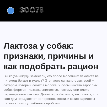
Лактоза у собак:
признаки, причины и
как подобрать рацион
Вы когда‑нибудь замечали, что после молочных лакомств ваш
питомец бегает в туалет? Это часто связано с лактозой –
сахаром, который лежит в молоке. У большинства взрослых
собак фермент лактаза снижается, поэтому они плохо
переваривают лактозу. Давайте разберемся, как понять, что
ваш друг страдает от непереносимости, и какие варианты
питания помогут избежать проблем.