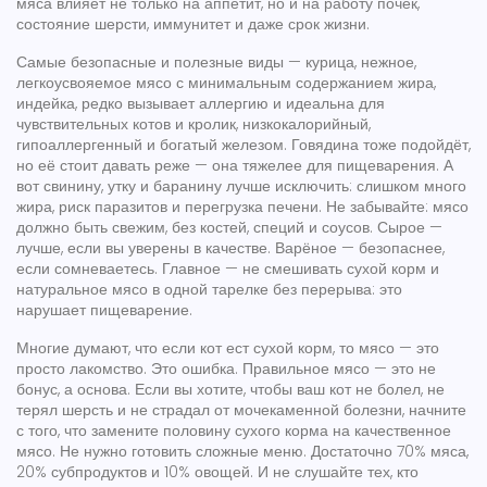
мяса влияет не только на аппетит, но и на работу почек,
состояние шерсти, иммунитет и даже срок жизни.
Самые безопасные и полезные виды —
курица
,
нежное,
легкоусвояемое мясо с минимальным содержанием жира
,
индейка
,
редко вызывает аллергию и идеальна для
чувствительных котов
и
кролик
,
низкокалорийный,
гипоаллергенный и богатый железом
. Говядина тоже подойдёт,
но её стоит давать реже — она тяжелее для пищеварения. А
вот свинину, утку и баранину лучше исключить: слишком много
жира, риск паразитов и перегрузка печени. Не забывайте: мясо
должно быть свежим, без костей, специй и соусов. Сырое —
лучше, если вы уверены в качестве. Варёное — безопаснее,
если сомневаетесь. Главное — не смешивать сухой корм и
натуральное мясо в одной тарелке без перерыва: это
нарушает пищеварение.
Многие думают, что если кот ест сухой корм, то мясо — это
просто лакомство. Это ошибка. Правильное мясо — это не
бонус, а основа. Если вы хотите, чтобы ваш кот не болел, не
терял шерсть и не страдал от мочекаменной болезни, начните
с того, что замените половину сухого корма на качественное
мясо. Не нужно готовить сложные меню. Достаточно 70% мяса,
20% субпродуктов и 10% овощей. И не слушайте тех, кто