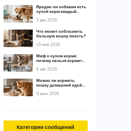
Вредно ли собакам есть
сухой корм каждый
день? Ответ ветеринара
3 дек 2025
Что может соблазнить
больную кошку поесть?
23 ноя 2025
Миф о сухом корме:
почему нельзя кормить
кошку только сухим
6 авг 2026
кормом и как составить
правильный рацион
Можно ли кормить
кошку домашней едой
каждый день: риски,
9 июл 2026
правила и меню
Категории сообщений