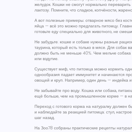
желудок. Кошки не смогут нормально переварить
лактозу. Помните, что сладкое, копчёности, жаре
А вот полезные примеры: отварное мясо без косте
яйца — всё это можно предлагать питомцу. Главн
готовьте еду специально для животного, не смеши
Не забудьте: кошке и собаке нужны разные рацио
таурина, который есть только в мясе. Для собак 
должно быть не меньше 40%. Чем мельче собака 
или вздутие.
Существует миф, что питомца можно кормить одни
однообразия падает иммунитет и начинаются пр
овощей и круп. Например, один день — индейка и
Не забывайте про воду. Кошка или собака, питаю
ещё больше, чем на промышленном корме — в на
Переход с готового корма на натуралку должен 
и наблюдайте за реакцией питомца: стул, настроен
шаг назад.
На Зоо78 собраны практические рецепты натуралк