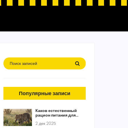
Популярные записи
Каков естественный
рацион питания для
кошек: что едят кошки в
2 дек 2025
дикой природе