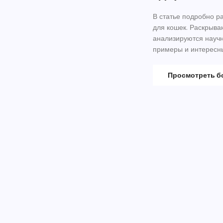
В статье подробно р
для кошек. Раскрыва
анализируются научн
примеры и интересн
балансу ингредиенто
которые помогут сде
Просмотреть 