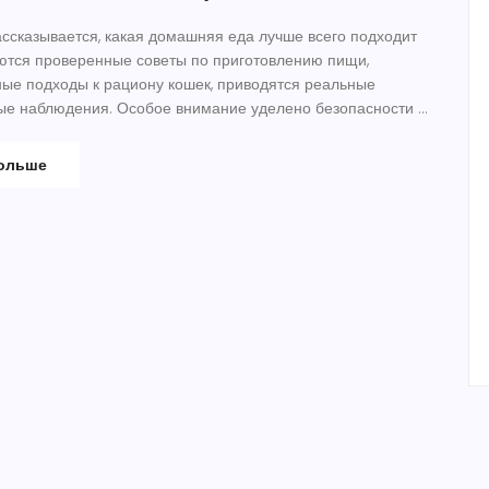
ассказывается, какая домашняя еда лучше всего подходит
ются проверенные советы по приготовлению пищи,
ые подходы к рациону кошек, приводятся реальные
ые наблюдения. Особое внимание уделено безопасности и
в. Поделюсь личным опытом и конкретными рецептами,
лать вашего кота счастливым и здоровым.
больше