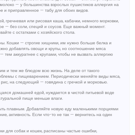
 молоко — у большинства взрослых пушистиков аллергия на
ное и приправленное — табу для обоих видов.
й, гречневая или рисовая каша, кабачки, немного морковки,
ое — без соли, специй и соусов. Еще важный момент:
вайте с остатками с хозяйского стола.
ны. Кошки — строгие хищники, им нужно больше белка и
важно добавлять овощи и крупы, но соотношение мяса
— тем аккуратнее с крупами, чтобы не вызвать аллергию
м и тем же блюдом всю жизнь. На деле от такого
облемы с пищеварением. Периодически меняйте виды мяса,
 рис, на следующий — говядина с гречкой и морковью.
щаяся домашней едой, нуждается в чистой питьевой воде
туральной пище меньше влаги.
быть плавным. Добавляйте новую еду маленькими порциями
ие, активность. Если что-то не так — вернитесь на один
и для собак и кошек, расписаны частые ошибки,