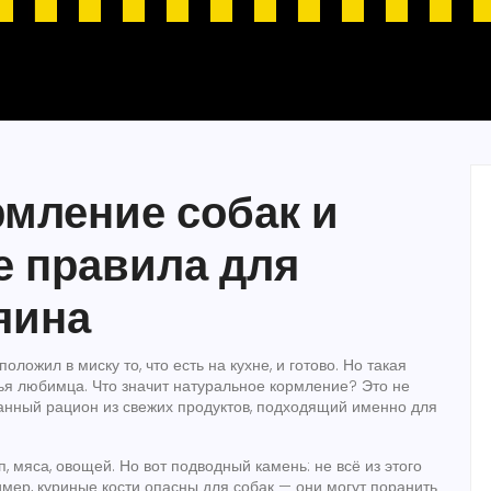
рмление собак и
е правила для
яина
положил в миску то, что есть на кухне, и готово. Но такая
ья любимца. Что значит натуральное кормление? Это не
ванный рацион из свежих продуктов, подходящий именно для
, мяса, овощей. Но вот подводный камень: не всё из этого
мер, куриные кости опасны для собак — они могут поранить