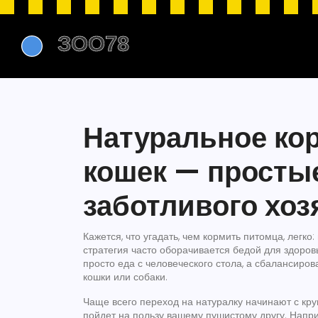
Натуральное ко
кошек — просты
заботливого хоз
Кажется, что угадать, чем кормить питомца, легко: 
стратегия часто оборачивается бедой для здоров
просто еда с человеческого стола, а сбалансиро
кошки или собаки.
Чаще всего переход на натуралку начинают с круп
пойдет на пользу вашему пушистому другу. Напри