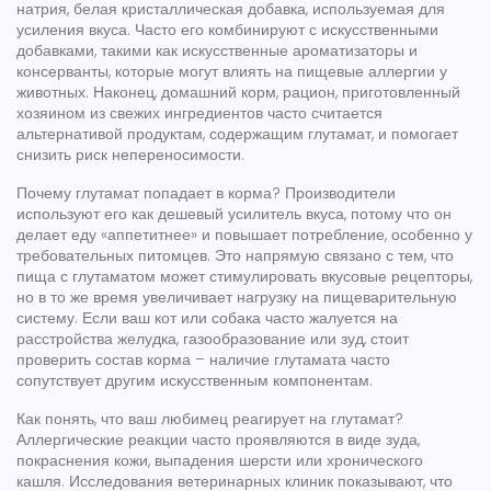
натрия
,
белая кристаллическая добавка, используемая для
усиления вкуса
. Часто его комбинируют с
искусственными
добавками
, такими как искусственные ароматизаторы и
консерванты, которые могут влиять на пищевые аллергии у
животных. Наконец,
домашний корм
,
рацион, приготовленный
хозяином из свежих ингредиентов
часто считается
альтернативой продуктам, содержащим глутамат, и помогает
снизить риск непереносимости.
Почему глутамат попадает в корма? Производители
используют его как дешевый усилитель вкуса, потому что он
делает еду «аппетитнее» и повышает потребление, особенно у
требовательных питомцев. Это напрямую связано с тем, что
пища с глутаматом
может стимулировать вкусовые рецепторы,
но в то же время увеличивает нагрузку на пищеварительную
систему. Если ваш кот или собака часто жалуется на
расстройства желудка, газообразование или зуд, стоит
проверить состав корма – наличие глутамата часто
сопутствует другим искусственным компонентам.
Как понять, что ваш любимец реагирует на глутамат?
Аллергические реакции часто проявляются в виде зуда,
покраснения кожи, выпадения шерсти или хронического
кашля. Исследования ветеринарных клиник показывают, что