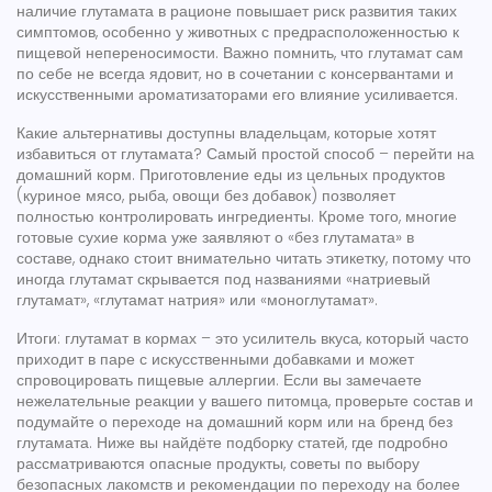
наличие глутамата в рационе повышает риск развития таких
симптомов, особенно у животных с предрасположенностью к
пищевой непереносимости. Важно помнить, что глутамат сам
по себе не всегда ядовит, но в сочетании с консервантами и
искусственными ароматизаторами его влияние усиливается.
Какие альтернативы доступны владельцам, которые хотят
избавиться от глутамата? Самый простой способ – перейти на
домашний корм
. Приготовление еды из цельных продуктов
(куриное мясо, рыба, овощи без добавок) позволяет
полностью контролировать ингредиенты. Кроме того, многие
готовые сухие корма уже заявляют о «без глутамата» в
составе, однако стоит внимательно читать этикетку, потому что
иногда глутамат скрывается под названиями «натриевый
глутамат», «глутамат натрия» или «моноглутамат».
Итоги: глутамат в кормах – это усилитель вкуса, который часто
приходит в паре с искусственными добавками и может
спровоцировать пищевые аллергии. Если вы замечаете
нежелательные реакции у вашего питомца, проверьте состав и
подумайте о переходе на домашний корм или на бренд без
глутамата. Ниже вы найдёте подборку статей, где подробно
рассматриваются опасные продукты, советы по выбору
безопасных лакомств и рекомендации по переходу на более