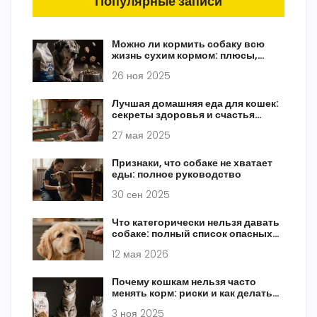
Популярные записи
Можно ли кормить собаку всю
жизнь сухим кормом: плюсы,
риски и реальные отзывы
26 ноя 2025
владельцев
Лучшая домашняя еда для кошек:
секреты здоровья и счастья
питомца
27 мая 2025
Признаки, что собаке не хватает
еды: полное руководство
30 сен 2025
Что категорически нельзя давать
собаке: полный список опасных
продуктов
12 мая 2026
Почему кошкам нельзя часто
менять корм: риски и как делать
это правильно
3 ноя 2025