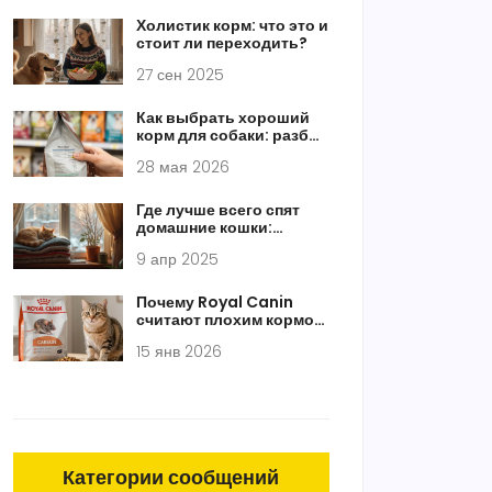
Холистик корм: что это и
стоит ли переходить?
27 сен 2025
Как выбрать хороший
корм для собаки: разбор
состава и мифы о
28 мая 2026
брендах
Где лучше всего спят
домашние кошки:
советы и интересные
9 апр 2025
факты о выборе места
Почему Royal Canin
считают плохим кормом
для кошек
15 янв 2026
Категории сообщений