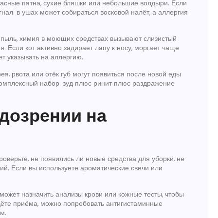
расные пятна, сухие бляшки или небольшие волдыри. Если
игнал: в ушах может собираться восковой налёт, а аллергия
, пыль, химия в моющих средствах вызывают слизистый
. Если кот активно задирает лапу к носу, моргает чаще
ет указывать на аллергию.
я, рвота или отёк губ могут появиться после новой еды
комплексный набор: зуд плюс ринит плюс раздражение
одозрении на
оверьте, не появились ли новые средства для уборки, не
ний. Если вы используете ароматические свечи или
 может назначить анализы крови или кожные тесты, чтобы
ждёте приёма, можно попробовать антигистаминные
м.