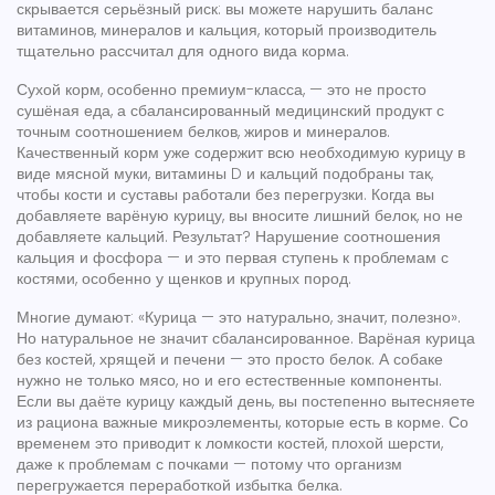
скрывается серьёзный риск: вы можете нарушить баланс
витаминов, минералов и кальция, который производитель
тщательно рассчитал для одного вида корма.
Сухой корм
,
особенно премиум-класса, — это не просто
сушёная еда, а сбалансированный медицинский продукт с
точным соотношением белков, жиров и минералов
.
Качественный корм
уже содержит всю необходимую курицу в
виде мясной муки, витамины D и кальций подобраны так,
чтобы кости и суставы работали без перегрузки. Когда вы
добавляете варёную курицу, вы вносите лишний белок, но не
добавляете кальций. Результат? Нарушение соотношения
кальция и фосфора — и это первая ступень к проблемам с
костями, особенно у щенков и крупных пород.
Многие думают: «Курица — это натурально, значит, полезно».
Но натуральное не значит сбалансированное. Варёная курица
без костей, хрящей и печени — это просто белок. А собаке
нужно не только мясо, но и его естественные компоненты.
Если вы даёте курицу каждый день, вы постепенно вытесняете
из рациона важные микроэлементы, которые есть в корме. Со
временем это приводит к ломкости костей, плохой шерсти,
даже к проблемам с почками — потому что организм
перегружается переработкой избытка белка.