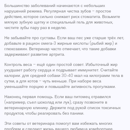
Большинство заболеваний начинаются с небольших
нарушений режима. Регулярная чистка зубов – простое
действие, которое сильно снижает риск стоматита. Возьмите
мягкую зубную щетку и специальный гель для животных,
чистите зубы пару раз в неделю.
Не забывайте про суставы. Если ваш пес уже старше трёх лет,
добавьте в рацион омега‑3 жирные кислоты (рыбий жир) и
глюкозамин. Ветеринар часто отмечает, что такие добавки
задерживают развитие артрита.
Контроль веса – ещё один простой совет. Избыточный жир
ухудшает работу сердца и подрывает иммунитет. Считайте
калории: для средней собаки 30‑40 ккал на килограмм тела в
сутки, а для котов – чуть меньше. При наборе веса
уменьшайте порцию и повышайте активность прогулками.
Наконец, первая помощь. Если ваш питомец отравился
(например, съел шоколад или лук), сразу позвоните в
ветеринарную клинику. Держите под рукой список токсичных
продуктов, чтобы реагировать без паники.
Эти советы от ветеринара помогут вам избежать многих
проблем и сделают жизнь вашего любимца комфортнее.