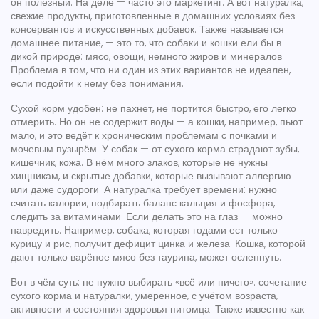
он полезный. На деле — часто это маркетинг. А вот
натуралка
,
свежие продукты, приготовленные в домашних условиях без
консервантов и искусственных добавок
. Также называется
домашнее питание
, — это то, что собаки и кошки ели бы в
дикой природе: мясо, овощи, немного жиров и минералов.
Проблема в том, что ни один из этих вариантов не идеален,
если подойти к нему без понимания.
Сухой корм удобен: не пахнет, не портится быстро, его легко
отмерить. Но он не содержит воды — а кошки, например, пьют
мало, и это ведёт к хроническим проблемам с почками и
мочевым пузырём. У собак — от сухого корма страдают зубы,
кишечник, кожа. В нём много злаков, которые не нужны
хищникам, и скрытые добавки, которые вызывают аллергию
или даже судороги. А натуралка требует времени: нужно
считать калории, подбирать баланс кальция и фосфора,
следить за витаминами. Если делать это на глаз — можно
навредить. Например, собака, которая годами ест только
курицу и рис, получит дефицит цинка и железа. Кошка, которой
дают только варёное мясо без таурина, может ослепнуть.
Вот в чём суть: не нужно выбирать «всё или ничего».
сочетание
сухого корма и натуралки
,
умеренное, с учётом возраста,
активности и состояния здоровья питомца
. Также известно как