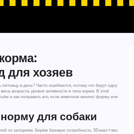
корма:
д для хозяев
ь питомцу в день? Часто ошибаются, потому что берут одну
еса, возраста, уровня активности и типа корма. В этой
бъём и как поправить его, если животное меняет форму или
 норму для собаки
лой по калориям. Берём базовую потребность:
30 ккал × вес