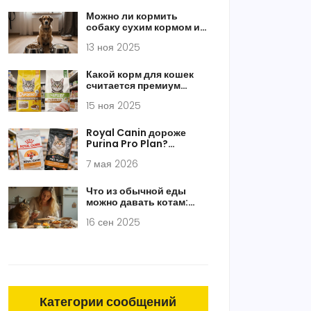
Можно ли кормить
собаку сухим кормом и
творогом: безопасно
13 ноя 2025
или рискованно?
Какой корм для кошек
считается премиум
классом: что на самом
15 ноя 2025
деле стоит за
маркировкой
Royal Canin дороже
Purina Pro Plan?
Сравнение цен, состава
7 мая 2026
и пользы для кошек в
2026 году
Что из обычной еды
можно давать котам:
безопасные продукты,
16 сен 2025
порции, как часто и что
под запретом
Категории сообщений