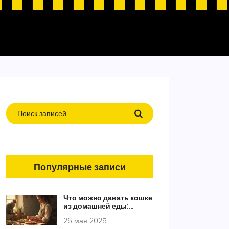
Популярные записи
Что можно давать кошке
из домашней еды:
натуральное кормление
26 мая 2025
без ошибок