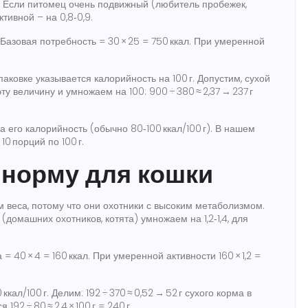
. Если питомец очень подвижный (любитель пробежек,
ктивной – на 0,8‑0,9.
 Базовая потребность = 30 × 25 = 750 ккал. При умеренной
ковке указывается калорийность на 100 г. Допустим, сухой
ту величину и умножаем на 100: 900 ÷ 380 ≈ 2,37 → 237 г
 его калорийность (обычно 80‑100 ккал/100 г). В нашем
10 порций по 100 г.
 норму для кошки
 веса, потому что они охотники с высоким метаболизмом.
 (домашних охотников, котята) умножаем на 1,2‑1,4, для
 = 40 × 4 = 160 ккал. При умеренной активности 160 × 1,2 =
ал/100 г. Делим: 192 ÷ 370 ≈ 0,52 → 52 г сухого корма в
192 ÷ 80 ≈ 2,4 × 100 г = 240 г.