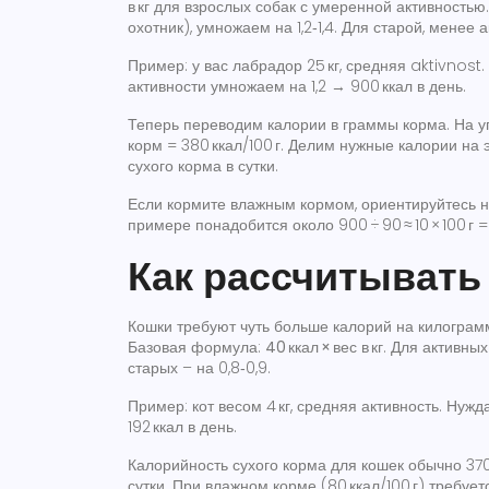
в кг
для взрослых собак с умеренной активностью
охотник), умножаем на 1,2‑1,4. Для старой, менее а
Пример: у вас лабрадор 25 кг, средняя aktivnost.
активности умножаем на 1,2 → 900 ккал в день.
Теперь переводим калории в граммы корма. На упа
корм = 380 ккал/100 г. Делим нужные калории на э
сухого корма в сутки.
Если кормите влажным кормом, ориентируйтесь на
примере понадобится около 900 ÷ 90 ≈ 10 × 100 г = 
Как рассчитывать
Кошки требуют чуть больше калорий на килограмм
Базовая формула:
40 ккал × вес в кг
. Для активных
старых – на 0,8‑0,9.
Пример: кот весом 4 кг, средняя активность. Нужда
192 ккал в день.
Калорийность сухого корма для кошек обычно 370 кк
сутки. При влажном корме (80 ккал/100 г) требуется 