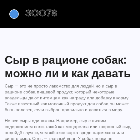
Сыр в рационе собак:
можно ли и как давать
Сыр — это не просто лакомство для людей, но и
сыр в
рационе собак
,
пищевой продукт, который некоторые
владельцы дают питомцам как награду или добавку к корму
.
Также известный как
молочный продукт для собак
, он может
быть полезен, если выбран правильно и даваться в меру.
Не все сыры одинаковы. Например,
сыр с низким
содержанием соли
,
такой как моцарелла или творожный сыр
,
подойдёт лучше, чем жёсткие сорта вроде пармезана или
синего сыра. Соль — главный враг. У собак почки не