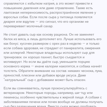
справляются с избытком натрия, а это может привести к
повышению давления или даже отравлению. Также есть
лактозная непереносимость
,
распространённое явление у
взрослых собак
. Если после сыра у питомца появляется
диарея или вздутие — это сигнал, что его организм не
переваривает молочный сахар.
Не стоит давать сыр как основу рациона. Он не заменяет
белок из мяса, а лишь дополняет его. Лучше использовать его
как бонус: кусочек размером с орех раз в неделю — и только
если собака здоровая, не страдает от панкреатита, ожирения
или аллергий. Некоторые владельцы используют сыр для
тренировок: он хорошо пахнет, быстро съедается и
мотивирует. Но если вы даёте сыр, уменьшите порцию
основного корма — иначе калории накопятся, и собака начнёт
толстеть. Обратите внимание на состав: никаких чеснока, лука,
пряностей, плесени или добавок вроде уксуса. Даже
"натуральный" сыр с добавками может быть опасен.
Если вы сомневаетесь, лучше проконсультируйтесь с
ветеринаром. Некоторые породы, например, ши-тцу или
пекинесы, особенно чувствительны к жирной пище. А собаки с
заболеваниями печени или почек вообще не должны получать
сыр без разрешения врача. Вместо сыра можно пробовать