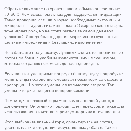
Обратите внимание на уровень влаги: обычно он составляет
70‑80 %. Чем выше, тем лучше для поддержания гидратации.
Также проверьте, есть ли в корме необходимые витамины и
минералы – таурин, витамин E, омега‑3 жирные кислоты.Цена
тоже играет роль, но не стоит гнаться за самой дешёвой
упаковкой. Иногда более дорогие марки используют только
цельные ингредиенты и без лишних наполнителей.
Не забывайте про упаковку. Лучшими считаются порционные
лотки или банки с удобным «запечатанным» механизмом,
которые сохраняют свежесть до последнего дня.
Если ваш кот уже привык к определённому вкусу, попробуйте
менять виды постепенно, смешивая новый корм со старым в
пропорции 1:1, а затем уменьшая количество старого. Так
уменьшите риск пищевой непереносимости.
Помните, что влажный корм – не замена полной диете, а
дополнение. Он отлично подходит для перекусов, а также для
использования в качестве «премиум‑порции» в течение дня.
Итог: выбирайте влажный корм, ориентируясь на состав,
уровень влаги и отсутствие искусственных добавок. Так вы