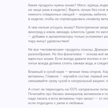
Какие продукты нужны кошке? Мясо: курица, индей
не чаще раза в неделю). Варить лучше без соли и
немного отваренных овощей — морковь, кабачок, 
в неделю, чтобы не спровоцировать нехватку вит
А чем нельзя угощать кошку? Категорически запре
виноград и изюм, авокадо, алкоголь (даже по капл
— добавки и ароматизаторы только усложняют ра
пару минут удовольствия!
Не все «человеческие» продукты опасны. Домашня
разнообразия. Но без фанатизма — основа всё ж
взрослых кошек. Если всегда давали молоко и не 
питья всегда должна стоять свежая вода, и следит
Влажный и сухой корм — вечная тема споров. Х
витамины. Главное — изучайте состав: первый инг
смешивайте сразу сухой и натуральный рацион: 
А стоит ли переходить на 100% натуральное пита
Почитайте про баланс минералов, витаминов и по
надо пихать в кота витамины «про запас» — от это
если подходить с умом и любовью.