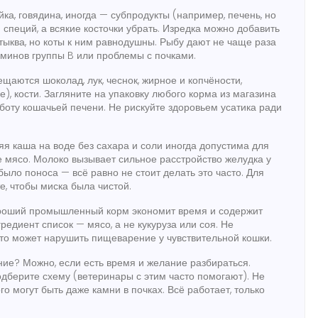
ка, говядина, иногда — субпродукты (например, печень, но
 специй, а всякие косточки убрать. Изредка можно добавить
тыква, но коты к ним равнодушны. Рыбу дают не чаще раза
аминов группы B или проблемы с почками.
щаются шоколад, лук, чеснок, жирное и копчёности,
е), кости. Загляните на упаковку любого корма из магазина
боту кошачьей печени. Не рискуйте здоровьем усатика ради
я каша на воде без сахара и соли иногда допустима для
е мясо. Молоко вызывает сильное расстройство желудка у
было поноса — всё равно не стоит делать это часто. Для
е, чтобы миска была чистой.
ороший промышленный корм экономит время и содержит
редиент список — мясо, а не кукуруза или соя. Не
это может нарушить пищеварение у чувствительной кошки.
ние? Можно, если есть время и желание разбираться.
дберите схему (ветеринары с этим часто помогают). Не
го могут быть даже камни в почках. Всё работает, только