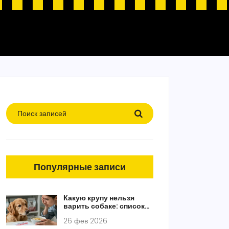
Популярные записи
Какую крупу нельзя
варить собаке: список
опасных злаков и что
26 фев 2026
вместо них давать