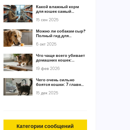
Какой влажный корм
для кошек самый
полезный: критерии
15 сен 2025
выбора 2025
Можно ли собакам сыр?
Полный гид для
владельцев
6 окт 2025
Что чаще всего убивает
домашних кошек:
основные опасности, о
19 фев 2026
которых владельцы не
знают
Чего очень сильно
боятся кошки: 7 главных
страхов, которые могут
15 дек 2025
убить вашу кошку
спокойствием
Категории сообщений