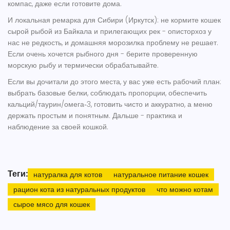
компас, даже если готовите дома.
И локальная ремарка для Сибири (Иркутск): не кормите кошек
сырой рыбой из Байкала и прилегающих рек - описторхоз у
нас не редкость, и домашняя морозилка проблему не решает.
Если очень хочется рыбного дня - берите проверенную
морскую рыбу и термически обрабатывайте.
Если вы дочитали до этого места, у вас уже есть рабочий план:
выбрать базовые белки, соблюдать пропорции, обеспечить
кальций/таурин/омега‑3, готовить чисто и аккуратно, а меню
держать простым и понятным. Дальше - практика и
наблюдение за своей кошкой.
Теги:
натуралка для котов
натуральное питание кошек
рацион кота из натуральных продуктов
что можно котам
сырое мясо для кошек