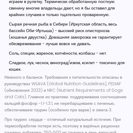
играем в рулетку. Термически обработанную постную
свинину многие владельцы дают, но я бы оставил для
крайних случаев и только тщательно проваренную.
Сырая речная рыба в Сибири (Иркутская область, весь
бассейн Оби-Иртыша) - высокий риск описторхоза
(кошачья двуустка). Домашняя заморозка не гарантирует
обезвреживание - лучше вовсе не давать.
Соль, специи, жареное, копчёности, колбасы - нет.
Сладкое, лук, чеснок, виноград/изюм, ксилит - токсично для
кошек.
Немного о балансе. Требования к питательности описаны в
руководствах WSAVA (Global Nutrition Guidelines), FEDIAF
(обновления 2023) и NRC (Nutrient Requirements of Dogs
and Cats). Главное из практики: поддерживаем соотношение
кальций:фосфор ~1.1-1.3:1, не перебарщиваем с печенью,
обеспечиваем таурин (особенно при варке) и омега‑3.
Про таурин: сердце - отличный натуральный источник. При
термообработке потери есть, поэтому в варёных рационах
разумно добавлять 250-500 мг таурина в день взрослой