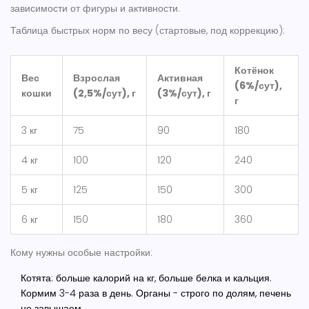
зависимости от фигуры и активности.
Таблица быстрых норм по весу (стартовые, под коррекцию):
Котёнок
Вес
Взрослая
Активная
(6%/сут),
кошки
(2,5%/сут), г
(3%/сут), г
г
3 кг
75
90
180
4 кг
100
120
240
5 кг
125
150
300
6 кг
150
180
360
Кому нужны особые настройки:
Котята: больше калорий на кг, больше белка и кальция.
Кормим 3-4 раза в день. Органы - строго по долям, печень
не завышаем.