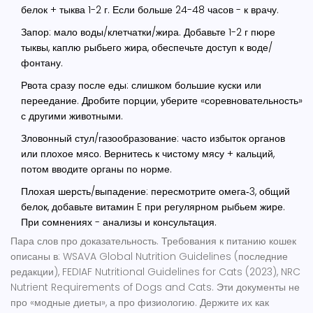
белок + тыква 1-2 г. Если больше 24-48 часов - к врачу.
Запор: мало воды/клетчатки/жира. Добавьте 1-2 г пюре
тыквы, каплю рыбьего жира, обеспечьте доступ к воде/
фонтану.
Рвота сразу после еды: слишком большие куски или
переедание. Дробите порции, уберите «соревновательность»
с другими животными.
Зловонный стул/газообразование: часто избыток органов
или плохое мясо. Вернитесь к чистому мясу + кальций,
потом вводите органы по норме.
Плохая шерсть/выпадение: пересмотрите омега‑3, общий
белок, добавьте витамин E при регулярном рыбьем жире.
При сомнениях - анализы и консультация.
Пара слов про доказательность. Требования к питанию кошек
описаны в: WSAVA Global Nutrition Guidelines (последние
редакции), FEDIAF Nutritional Guidelines for Cats (2023), NRC
Nutrient Requirements of Dogs and Cats. Эти документы не
про «модные диеты», а про физиологию. Держите их как