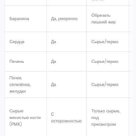
Обрезать
Баранина
Да, умеренно
1
лишний жир
1
Сердце
Да
Сырье/термо
р
Печень
Да
Сырье/термо
р
Почки,
селезёнка,
Да
Сырье/термо
р
желудки
Сырые
Только сырые,
С
мясистые кости
под
Р
осторожностью
(РМК)
присмотром