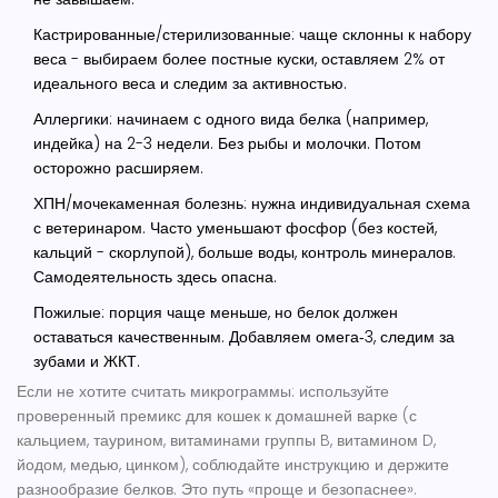
Кастрированные/стерилизованные: чаще склонны к набору
веса - выбираем более постные куски, оставляем 2% от
идеального веса и следим за активностью.
Аллергики: начинаем с одного вида белка (например,
индейка) на 2-3 недели. Без рыбы и молочки. Потом
осторожно расширяем.
ХПН/мочекаменная болезнь: нужна индивидуальная схема
с ветеринаром. Часто уменьшают фосфор (без костей,
кальций - скорлупой), больше воды, контроль минералов.
Самодеятельность здесь опасна.
Пожилые: порция чаще меньше, но белок должен
оставаться качественным. Добавляем омега‑3, следим за
зубами и ЖКТ.
Если не хотите считать микрограммы: используйте
проверенный премикс для кошек к домашней варке (с
кальцием, таурином, витаминами группы B, витамином D,
йодом, медью, цинком), соблюдайте инструкцию и держите
разнообразие белков. Это путь «проще и безопаснее».