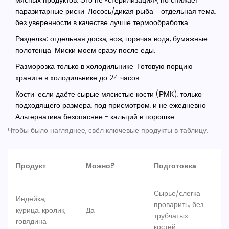
мясных продуктов. Это не «стерилизация», но снижает
паразитарные риски. Лосось/дикая рыба - отдельная тема,
без уверенности в качестве лучше термообработка.
Разделка: отдельная доска, нож, горячая вода, бумажные
полотенца. Миски моем сразу после еды.
Разморозка только в холодильнике. Готовую порцию
храните в холодильнике до 24 часов.
Кости: если даёте сырые мясистые кости (РМК), только
подходящего размера, под присмотром, и не ежедневно.
Альтернатива безопаснее - кальций в порошке.
Чтобы было нагляднее, свёл ключевые продукты в таблицу:
Продукт
Можно?
Подготовка
Сырье/слегка
Индейка,
проварить; без
курица, кролик,
Да
Б
трубчатых
говядина
костей