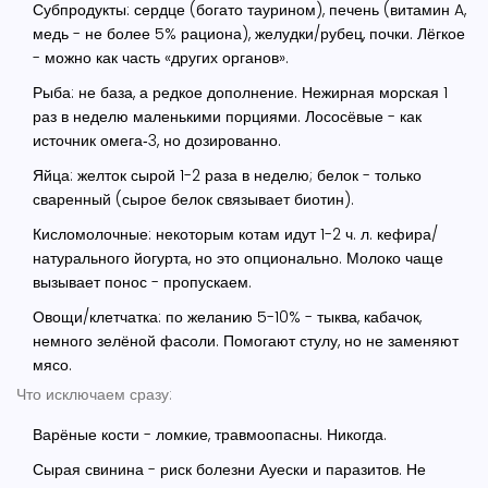
Субпродукты: сердце (богато таурином), печень (витамин A,
медь - не более 5% рациона), желудки/рубец, почки. Лёгкое
- можно как часть «других органов».
Рыба: не база, а редкое дополнение. Нежирная морская 1
раз в неделю маленькими порциями. Лососёвые - как
источник омега‑3, но дозированно.
Яйца: желток сырой 1-2 раза в неделю; белок - только
сваренный (сырое белок связывает биотин).
Кисломолочные: некоторым котам идут 1-2 ч. л. кефира/
натурального йогурта, но это опционально. Молоко чаще
вызывает понос - пропускаем.
Овощи/клетчатка: по желанию 5-10% - тыква, кабачок,
немного зелёной фасоли. Помогают стулу, но не заменяют
мясо.
Что исключаем сразу:
Варёные кости - ломкие, травмоопасны. Никогда.
Сырая свинина - риск болезни Ауески и паразитов. Не