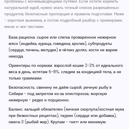
проблемы с мочевыводящими путями. Если хотите кормить
натуральной едой, нужно знать точный список разрешённых
продуктов, безопасные пропорции и правила подготовки. Ниже
- короткая выжимка, а потом подробный разбор с примерами,
меню и чек-листами.
База рациона: сырое или слегка проваренное нежирное
мясо (индейка, курица, говядина, кролик), субпродукты
(сердце, печень, желудки) в чётких долях; кости не варим
никогда.
Ориентиры по нормам: взрослой кошке 2-3% от идеального
веса в день; котятам 5-8%; следим за кондицией тела, а не
только граммами.
Безопасность: свинину не даём сырой; речную рыбу в
Сибири - под запретом из‑за описторхоза; морскую
нежирную - редко и порционно.
Баланс: кальций обязателен (яичная скорлупа/костная мука
при безкостных рецептах), таурин (сердце или добавка),
омега‑3 (рыбий жир). Крупам - «нет» или минимум.