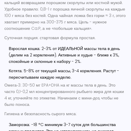
кальций возвращаем порошком скорлупы или костной мукой.
Удобное правило: 0,8-1 г порошка яичной скорлупы на каждые
100 г мяса без костей. Одна чайная ложка без горки ≈ 3 г, этого
хватает примерно на 300-375 г мяса. Цель - нужное
соотношение Ca:P, а не «побольше кальция».
Суточная порция: стартовая формула простая.
Взрослая кошка: 2-3% от ИДЕАЛЬНОЙ массы тела в день
(делим на 2 кормления). Активные и худые - ближе к 3%,
спокойные и склонные к набору - 2%.
Котята: 5-8% от текущей массы, 3-4 кормления. Растут -
пересчитываем каждую неделю.
Омега‑3: 30-50 мг EPA+DHA на кг массы тела в день. Это
часто 0,1-0,2 мл концентрированного рыбьего жира для кошки
4 кг, уточняйте по этикетке. Начинаем с мини‑доз, чтобы не
было поноса.
Гигиена и безопасность сырого мяса:
Заморозка: -18 °C минимум 3-7 суток для большинства