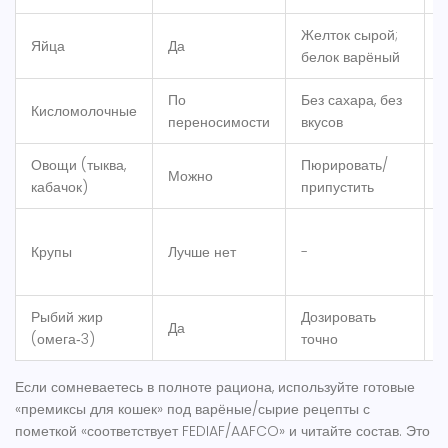
Желток сырой;
Яйца
Да
1
белок варёный
По
Без сахара, без
Кисломолочные
Р
переносимости
вкусов
Овощи (тыква,
Пюрировать/
Можно
Д
кабачок)
припустить
Крупы
Лучше нет
-
-
Рыбий жир
Дозировать
Да
(омега‑3)
точно
м
Если сомневаетесь в полноте рациона, используйте готовые
«премиксы для кошек» под варёные/сырие рецепты с
пометкой «соответствует FEDIAF/AAFCO» и читайте состав. Это