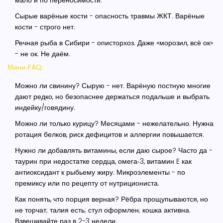
мало и по переносимости.
Сырые варёные кости - опасность травмы ЖКТ. Варёные
кости - строго нет.
Речная рыба в Сибири - описторхоз. Даже «морозил, всё ок»
- не ок. Не даём.
Мини‑FAQ:
Можно ли свинину? Сырую - нет. Варёную постную многие
дают редко, но безопаснее держаться подальше и выбрать
индейку/говядину.
Можно ли только курицу? Месяцами - нежелательно. Нужна
ротация белков, риск дефицитов и аллергии повышается.
Нужно ли добавлять витамины, если даю сырое? Часто да -
таурин при недостатке сердца, омега‑3, витамин E как
антиоксидант к рыбьему жиру. Микроэлементы - по
премиксу или по рецепту от нутрициониста.
Как понять, что порция верная? Рёбра прощупываются, но
не торчат; талия есть; стул оформлен; кошка активна.
Взвешивайте раз в 2-3 недели.