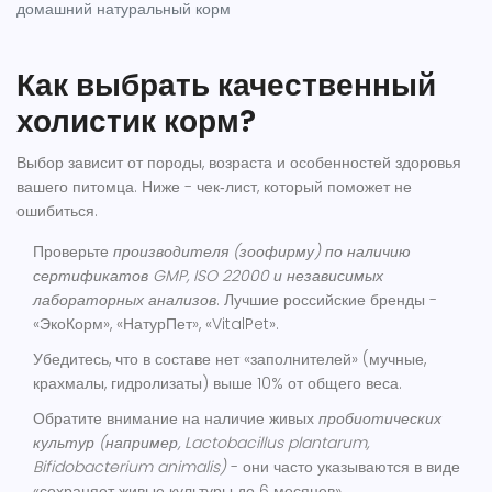
домашний натуральный корм
Как выбрать качественный
холистик корм?
Выбор зависит от породы, возраста и особенностей здоровья
вашего питомца. Ниже - чек‑лист, который поможет не
ошибиться.
Проверьте
производителя (зоофирму)
по наличию
сертификатов GMP, ISO 22000 и независимых
лабораторных анализов
. Лучшие российские бренды -
«ЭкоКорм», «НатурПет», «VitalPet».
Убедитесь, что в составе нет «заполнителей» (мучные,
крахмалы, гидролизаты) выше 10% от общего веса.
Обратите внимание на наличие живых
пробиотических
культур
(например, Lactobacillus plantarum,
Bifidobacterium animalis)
- они часто указываются в виде
«сохраняет живые культуры до 6 месяцев».