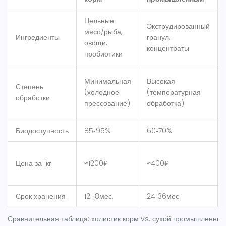
Цельные
Экструдированный
мясо/рыба,
Ингредиенты
гранул,
овощи,
концентраты
пробиотики
Минимальная
Высокая
Степень
(холодное
(температурная
обработки
прессование)
обработка)
Биодоступность
85‑95%
60‑70%
Цена за 1кг
≈1200₽
≈400₽
Срок хранения
12‑18мес.
24‑36мес.
Сравнительная таблица: холистик корм vs. сухой промышленный