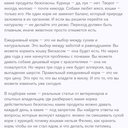
какие продукты безопасны. Курица — да, лук — нет. Творог —
иногда, молоко — почти никогда. Собаки любят мясо, кошки —
только его. Ни один корм не заменит баланс, который природа
заложила в их организм. И если вы решили перейти на
натуралку — не делайте это резко. Переход должен быть
плавным, иначе животное просто откажется есть.
Ежедневный корм — это не выбор между сухим и
натуральным. Это выбор между заботой и равнодушием. Вы
можете кормить кошку Вискасом — она будет есть. Но через
два года у нее начнутся проблемы с почками. Вы можете
давать собаке дешевый корм с красителями — она не
пожалуется. Но через три года у нее будет аллергия, зуд,
выпадение шерсти. Правильный ежедневный корм — это не
про цену. Это про то, что вы кладете в миску. И это то, что вы
можете изменить уже сегодня.
В подборке ниже — реальные статьи от ветеринаров и
опытных владельцев, где разбирают, какие корма
действительно безопасны, какие продукты можно давать
каждый день, а какие — под запретом. Вы найдете ответы на
вопросы, которые волнуют каждого: можно ли смешивать сухой
корм с курицей, почему кошкам нельзя Феликс, как хранить
корм, чтобы он не стал ядом, и что делать, если питомец