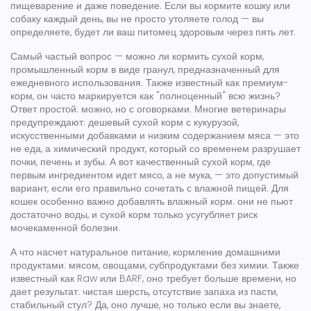
пищеварение и даже поведение.
Если вы кормите кошку или
собаку каждый день, вы не просто утоляете голод — вы
определяете, будет ли ваш питомец здоровым через пять лет.
Самый частый вопрос — можно ли кормить
сухой корм
,
промышленный корм в виде гранул, предназначенный для
ежедневного использования
. Также известный как
премиум-
корм
, он часто маркируется как "полноценный"
всю жизнь?
Ответ простой: можно, но с оговорками. Многие ветеринары
предупреждают: дешевый сухой корм с кукурузой,
искусственными добавками и низким содержанием мяса — это
не еда, а химический продукт, который со временем разрушает
почки, печень и зубы. А вот качественный сухой корм, где
первым ингредиентом идет мясо, а не мука, — это допустимый
вариант, если его правильно сочетать с влажной пищей. Для
кошек особенно важно добавлять влажный корм: они не пьют
достаточно воды, и сухой корм только усугубляет риск
мочекаменной болезни.
А что насчет
натуральное питание
,
кормление домашними
продуктами: мясом, овощами, субпродуктами без химии
. Также
известный как
Raw или BARF
, оно требует больше времени, но
дает результат: чистая шерсть, отсутствие запаха из пасти,
стабильный стул
? Да, оно лучше, но только если вы знаете,