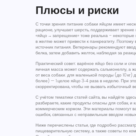
Плюсы и риски
С точки зрения
питание собаки яйцом
имеет неск
рационе, улучшает шерсть, поддерживает зрение 
«яйцо → запрещение» тоже реальна – некоторые 
в желтке может привести к панкреатиту. Поэтому 
источник питания. Ветеринары рекомендуют ввод
белка, затем добавить желток, наблюдая за реакц
Практический совет: варёное яйцо без соли и с
яичная масса может содержать сальмонеллу, а ж
от веса собаки: для маленькой породы (до 10 кг) д
более) — 1 целое яйцо 3‑4 раза в неделю. При э
скорректирована, чтобы не вызвать избыточный ве
С учётом тематики статей сайта, вы найдёте зде
разбираете, какие продукты опасны для собак, и
коммерческим кормом. Эти материалы помогут в
ошибок, связанных с неправильным вводом новых
Ниже перечислены статьи, где подробно рассмат
пищеварительную систему, а также советы по ко