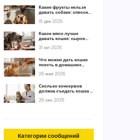
Какие фрукты нельзя
давать собаке: список
токсичных продуктов
15 дек 2025
Какое мясо лучше
давать кошке: сырое
или вареное? Полное
31 окт 2025
руководство для
владельцев
Что можно дать кошке
поесть в домашних
условиях: безопасный
26 мая 2026
список и опасные
продукты
Сколько консервов
должна съедать кошка в
день: расчёт и
26 сен 2025
рекомендации
Категории сообщений