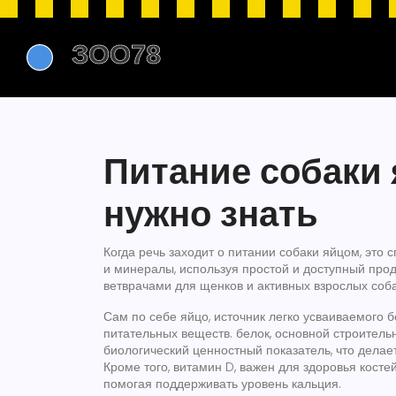
Питание собаки 
нужно знать
Когда речь заходит о
питании собаки яйцом
,
это 
и минералы, используя простой и доступный прод
ветврачами для щенков и активных взрослых соба
Сам по себе
яйцо
,
источник легко усваиваемого 
питательных веществ.
белок
,
основной строитель
биологический ценностный показатель, что делае
Кроме того,
витамин D
,
важен для здоровья косте
помогая поддерживать уровень кальция.