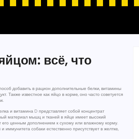
яйцом: всё, что
способ добавить в рацион дополнительные белки, витамины
укт
. Также известное как
яйцо в корме
, оно часто советуется
к.
белка и витамина D
представляет собой концентрат
ный материал мышц и тканей
в яйце имеет высокий
т его ценным дополнением к сухому или влажному корму.
й и иммунитета собаки
естественно присутствует в желтке,