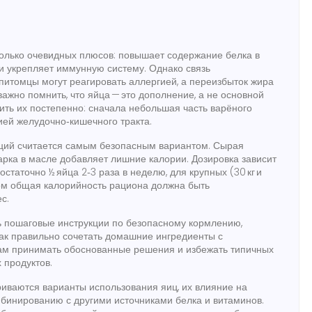
олько очевидных плюсов: повышает содержание белка в
и укрепляет иммунную систему. Однако связь
питомцы могут реагировать аллергией, а переизбыток жира
важно помнить, что яйца — это дополнение, а не основной
ить их постепенно: сначала небольшая часть варёного
ией желудочно‑кишечного тракта.
пеций считается самым безопасным вариантом. Сырая
арка в масле добавляет лишние калории. Дозировка зависит
остаточно ½ яйца 2‑3 раза в неделю, для крупных (30 кг и
том общая калорийность рациона должна быть
с.
сь пошаговые инструкции по безопасному кормлению,
 как правильно сочетать домашние ингредиенты с
ам принимать обоснованные решения и избежать типичных
 продуктов.
риваются варианты использования яиц, их влияние на
мбинированию с другими источниками белка и витаминов.