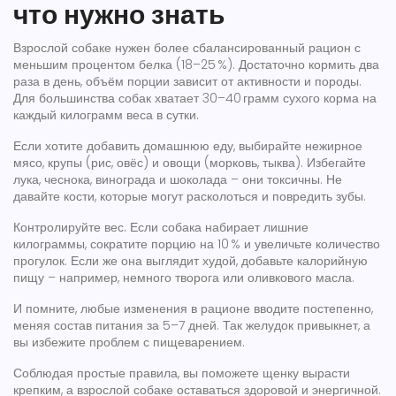
что нужно знать
Взрослой собаке нужен более сбалансированный рацион с
меньшим процентом белка (18–25 %). Достаточно кормить два
раза в день, объём порции зависит от активности и породы.
Для большинства собак хватает 30–40 грамм сухого корма на
каждый килограмм веса в сутки.
Если хотите добавить домашнюю еду, выбирайте нежирное
мясо, крупы (рис, овёс) и овощи (морковь, тыква). Избегайте
лука, чеснока, винограда и шоколада – они токсичны. Не
давайте кости, которые могут расколоться и повредить зубы.
Контролируйте вес. Если собака набирает лишние
килограммы, сократите порцию на 10 % и увеличьте количество
прогулок. Если же она выглядит худой, добавьте калорийную
пищу – например, немного творога или оливкового масла.
И помните, любые изменения в рационе вводите постепенно,
меняя состав питания за 5–7 дней. Так желудок привыкнет, а
вы избежите проблем с пищеварением.
Соблюдая простые правила, вы поможете щенку вырасти
крепким, а взрослой собаке оставаться здоровой и энергичной.