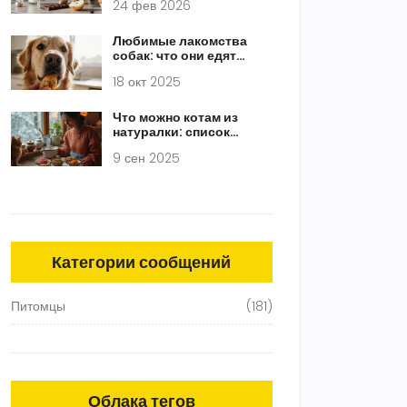
24 фев 2026
продуктов
Любимые лакомства
собак: что они едят
больше всего?
18 окт 2025
Что можно котам из
натуралки: список
разрешённых продуктов
9 сен 2025
и меню 2025
Категории сообщений
Питомцы
(181)
Облака тегов