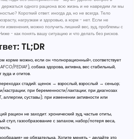
и держаться одного рациона всю жизнь и не навредим ли мы
ностью? Короткий ответ: иногда да, но не всегда. Тело
озрасту, нагрузкам и здоровью, а корм - нет. Если не
эти изменения, можно получить лишний вес, зуд, проблемы с
иже - как понять вашу ситуацию и что делать без рисков.
твет: TL;DR
ом корме можно, если он «полнорационный», соответствует
AFCO/FEDIAF), собака здорова, активна, вес стабильный,
 зуда и отитов.
ереходах стадий: щенок → взрослый, взрослый → сеньор;
и/кастрации; при беременности/лактации; при диагнозах
Т, аллергии, суставы); при изменении активности или
щий рацион не заходит: хронический зуд, частые отиты,
й стул, газообразование с запахом, набор/потеря веса,
лость.
нообразия» не обязательна. Хотите менять - делайте это