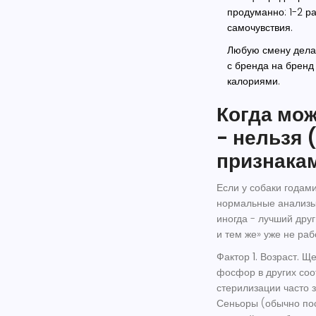
продуманно: 1-2 ра
самочувствия.
Любую смену делае
с бренда на бренд
калориями.
Когда мож
- нельзя 
признака
Если у собаки годами
нормальные анализы
иногда - лучший дру
и тем же» уже не раб
Фактор 1. Возраст.
Щен
фосфор в других соо
стерилизации часто 
Сеньоры (обычно пос