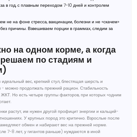
за в год, с плавным переходом 7-10 дней и контролем
м не на фоне стресса, вакцинации, болезни и не «скачем»
 без причины. Взвешиваем порции в граммах, следим за
но на одном корме, а когда
(решаем по стадиям и
м)
 идеальный вес, крепкий стул, блестящая шерсть и
 - можно продолжать прежний рацион. Стабильность
г ЖКТ. Но есть четыре группы факторов, при которых «одним
отает.
ки растут, им нужен другой профицит энергии и кальций-
тношениях. У крупных пород это критично. Взрослые после
замедляют обмен и набирают вес на прежней норме.
ле 7-8 лет, у гигантов раньше) нуждаются в иной