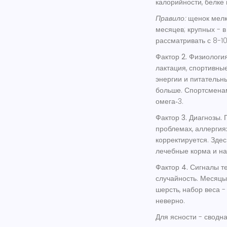
калорийности, белке 
Правило:
щенок мелки
месяцев; крупных - в
рассматривать с 8-10 
Фактор 2. Физиология
лактация, спортивные
энергии и питательн
больше. Спортсменам
омега‑3.
Фактор 3. Диагнозы.
П
проблемах, аллергиях
корректируется. Здес
лечебные корма и на
Фактор 4. Сигналы те
случайность. Месяцы 
шерсть, набор веса 
неверно.
Для ясности - сводна