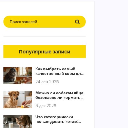
Популярные записи
Как выбрать самый
качественный корм для
кошки: топ‑бренды и
24 сен 2025
проверенные критерии
Можно ли собакам яйца:
безопасно ли кормить
собак яйцами и как
6 дек 2025
правильно их давать
Что категорически
нельзя давать котам:
список опасных