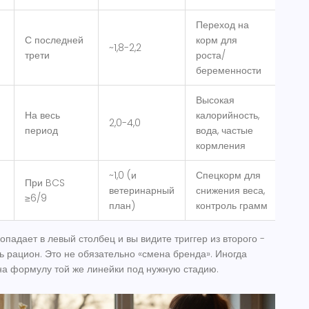
Переход на
С последней
корм для
~1,8-2,2
трети
роста/
беременности
Высокая
На весь
калорийность,
2,0-4,0
период
вода, частые
кормления
~1,0 (и
Спецкорм для
При BCS
ветеринарный
снижения веса,
≥6/9
план)
контроль грамм
падает в левый столбец и вы видите триггер из второго -
ь рацион. Это не обязательно «смена бренда». Иногда
на формулу той же линейки под нужную стадию.