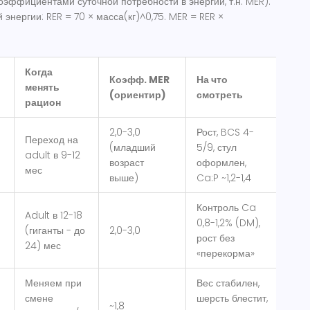
эффициентами суточной потребности в энергии, т.н. MER).
энергии: RER = 70 × масса(кг)^0,75. MER = RER ×
Когда
Коэфф. MER
На что
менять
(ориентир)
смотреть
рацион
2,0-3,0
Рост, BCS 4-
Переход на
(младший
5/9, стул
adult в 9-12
возраст
оформлен,
мес
выше)
Ca:P ~1,2-1,4
Контроль Ca
Adult в 12-18
0,8-1,2% (DM),
(гиганты - до
2,0-3,0
рост без
24) мес
«перекорма»
Меняем при
Вес стабилен,
смене
шерсть блестит,
~1,8