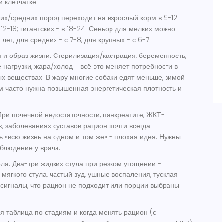
и клетчатке.
х/средних пород переходит на взрослый корм в 9-12
 12-18; гигантских - в 18-24. Сеньор для мелких можно
лет, для средних - с 7-8, для крупных - с 6-7.
 и образ жизни.
Стерилизация/кастрация, беременность,
 нагрузки, жара/холод - всё это меняет потребности в
ых веществах. В жару многие собаки едят меньше, зимой -
 часто нужна повышенная энергетическая плотность и
ри почечной недостаточности, панкреатите, ЖКТ-
, заболеваниях суставов рацион почти всегда
ь «всю жизнь на одном и том же» - плохая идея. Нужны
блюдение у врача.
ла.
Два-три жидких стула при резком угощении -
мягкого стула, частый зуд, ушные воспаления, тусклая
- сигналы, что рацион не подходит или порции выбраны
я таблица по стадиям и когда менять рацион (с