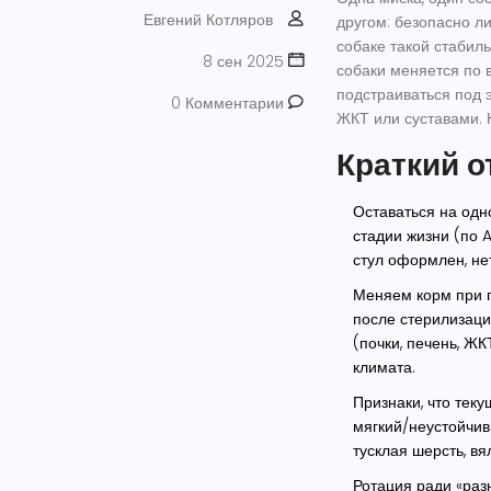
Евгений Котляров
другом: безопасно л
собаке такой стабиль
8 сен 2025
собаки меняется по в
подстраиваться под 
0 Комментарии
ЖКТ или суставами. Н
Краткий о
Оставаться на одн
стадии жизни (по A
стул оформлен, нет
Меняем корм при п
после стерилизаци
(почки, печень, ЖК
климата.
Признаки, что теку
мягкий/неустойчивы
тусклая шерсть, вя
Ротация ради «раз