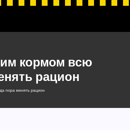
хим кормом всю
менять рацион
гда пора менять рацион