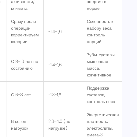
я
активности/
энергия в
климата
норме
Сразу после
Склонность к
операции
набору веса,
~1,4-1,6
корректируем
контроль
калории
порций
Зубы, суставы,
С 8-10 лет по
мышечная
~1,4-1,6
состоянию
масса,
когнитивное
Поддержка
С 6-8 лет
~1,3-1,5
суставов,
контроль веса
Энергетическая
В сезон
2,0-4,0 (по
плотность,
нагрузок
нагрузке)
электролиты,
омега‑3