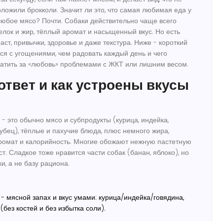
оложили брокколи. Значит ли это, что самая любимая еда у
 любое мясо? Почти. Собаки действительно чаще всего
лок и жир, тёплый аромат и насыщенный вкус. Но есть
аст, привычки, здоровье и даже текстура. Ниже - короткий
ься с угощениями, чем радовать каждый день и чего
платить за «любовь» проблемами с ЖКТ или лишним весом.
ответ и как устроены вкусы
- это обычно мясо и субпродукты (курица, индейка,
рубец), тёплые и пахучие блюда, плюс немного жира,
ромат и калорийность. Многие обожают нежную пастетную
уст. Сладкое тоже нравится части собак (банан, яблоко), но
и, а не базу рациона.
- мясной запах и вкус умами: курица/индейка/говядина,
(без костей и без избытка соли).