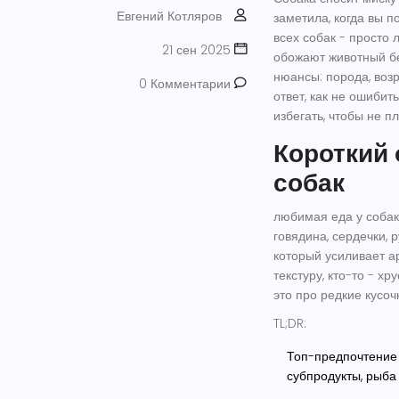
Евгений Котляров
заметила, когда вы п
всех собак - просто
21 сен 2025
обожают животный бе
нюансы: порода, возр
0 Комментарии
ответ, как не ошибит
избегать, чтобы не 
Короткий 
собак
любимая еда у собак
говядина, сердечки, 
который усиливает а
текстуру, кто-то - хр
это про редкие кусочк
TL;DR:
Топ-предпочтение 
субпродукты, рыба 