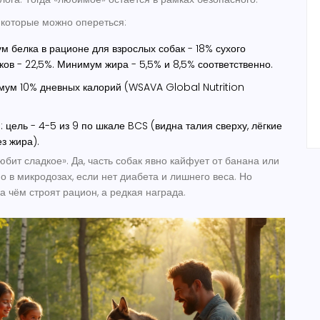
которые можно опереться:
 белка в рационе для взрослых собак - 18% сухого
ков - 22,5%. Минимум жира - 5,5% и 8,5% соответственно.
мум 10% дневных калорий (WSAVA Global Nutrition
 цель - 4-5 из 9 по шкале BCS (видна талия сверху, лёгкие
з жира).
любит сладкое». Да, часть собак явно кайфует от банана или
о в микродозах, если нет диабета и лишнего веса. Но
на чём строят рацион, а редкая награда.