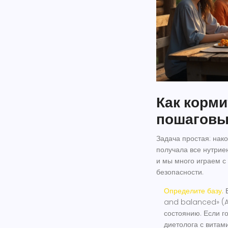
Как корми
пошаговы
Задача простая: нако
получала все нутриен
и мы много играем с
безопасности.
Определите базу.
В
and balanced» (AA
состоянию. Если г
диетолога с витам