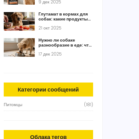
9 дек 2025
основные вопросы
Глутамат в кормах для
собак: какие продукты
содержат его больше
21 окт 2025
всего
Нужно ли собаке
разнообразие в еде: что
действительно важно
17 дек 2025
для здоровья питомца
Категории сообщений
Питомцы
(181)
Облака тегов