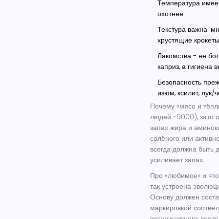
Температура имеет
охотнее.
Текстура важна: м
хрустящие крокеты
Лакомства - не бо
каприз, а гигиена 
Безопасность преж
изюм, ксилит, лук/ч
Почему «мясо и тёпл
людей ~9000), зато 
запах жира и аминоки
солёного или активно
всегда должна быть 
усиливает запах.
Про «любимое» и «по
так устроена эволюц
Основу должен соста
маркировкой соотве
ветеринарного дието