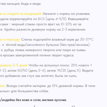
там кальция, йода и меди.
ю и следите за кондицией.
Начните с нормы на упаковке,
недели корректируйте по BCS (цель 4-5/9). Взвешивайте
сами - мерный стакан просто врет на 10-20% из-за
и. Удобно разнести дневную норму на 2-3 кормления.
т и текстуру.
Слегка подогрейте влажный корм до 30-37°C
т. л. тёплой воды/несолёного бульона (без лука/чеснока).
. л. рубца, ложка нежирного творога или пюре из тыквы.
из крошки замороженной печени творит чудеса.
правилу 3-5 дней.
Чтобы не вспыхнул понос: 25% нового +
1-2), затем 50/50 (день 3-4), затем 75/25 (день 5). Ведите
то добавили, как стул, как аппетит, была ли сыпь.
тно.
Всегда считайте калории: до 10% дневной нормы. В топе
сных» для большинства собак:
/индейка без кожи и соли, мелкие кусочки.