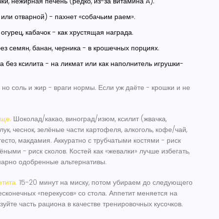
ки, нежирная печень (редко, из-за витамина A).
или отварной) - пахнет «собачьим раем».
огурец, кабачок - как хрустящая награда.
ез семян, банан, черника - в крошечных порциях.
а без ксилита - на ликмат или как наполнитель игрушки-
но соль и жир - враги нормы. Если уж даёте - крошки и не
бще.
Шоколад/какао, виноград/изюм, ксилит (жвачка,
лук, чеснок, зелёные части картофеля, алкоголь, кофе/чай,
есто, макдамия. Аккуратно с трубчатыми костями - риск
ными - риск сколов. Костей как «жевалки» лучше избегать,
нарно одобренные альтернативы.
тита.
15-20 минут на миску, потом убираем до следующего
есконечных «перекусов» со стола. Аппетит меняется на
зуйте часть рациона в качестве тренировочных кусочков.