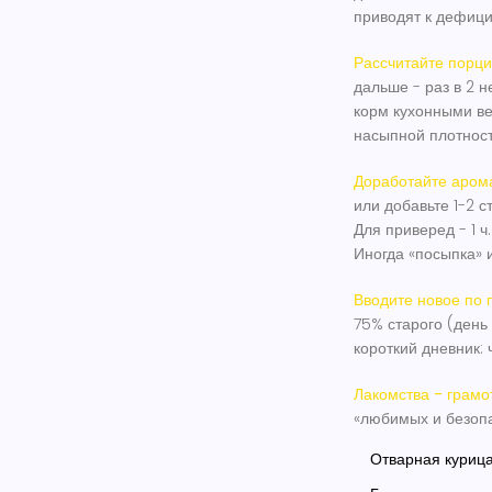
приводят к дефици
Рассчитайте порци
дальше - раз в 2 
корм кухонными ве
насыпной плотност
Доработайте арома
или добавьте 1-2 с
Для приверед - 1 ч
Иногда «посыпка» 
Вводите новое по 
75% старого (день 
короткий дневник: ч
Лакомства - грамо
«любимых и безопа
Отварная курица