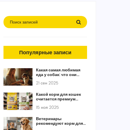
Популярные записи
Какая самая любимая
еда у собак: что они
любят есть и чем
21 сен 2025
безопасно угощать
Какой корм для кошек
считается премиум
классом: что на самом
15 ноя 2025
деле стоит за
маркировкой
Ветеринары
рекомендуют корм для
собак Purina? Ответы на