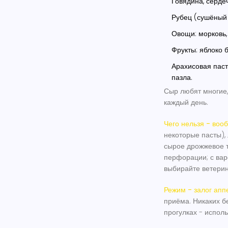
Говядина, сердеч
Рубец (сушёный 
Овощи: морковь, 
Фрукты: яблоко б
Арахисовая паст
пазла.
Сыр любят многие, 
каждый день.
Чего нельзя - воо
некоторые пасты), 
сырое дрожжевое т
перфорации; с варё
выбирайте ветери
Режим - залог аппе
приёма. Никаких б
прогулках - исполь