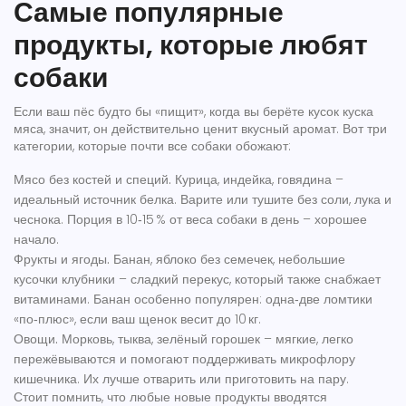
Самые популярные
продукты, которые любят
собаки
Если ваш пёс будто бы «пищит», когда вы берёте кусок куска
мяса, значит, он действительно ценит вкусный аромат. Вот три
категории, которые почти все собаки обожают:
Мясо без костей и специй.
Курица, индейка, говядина –
идеальный источник белка. Варите или тушите без соли, лука и
чеснока. Порция в 10‑15 % от веса собаки в день – хорошее
начало.
Фрукты и ягоды.
Банан, яблоко без семечек, небольшие
кусочки клубники – сладкий перекус, который также снабжает
витаминами. Банан особенно популярен: одна‑две ломтики
«по‑плюс», если ваш щенок весит до 10 кг.
Овощи.
Морковь, тыква, зелёный горошек – мягкие, легко
пережёвываются и помогают поддерживать микрофлору
кишечника. Их лучше отварить или приготовить на пару.
Стоит помнить, что любые новые продукты вводятся