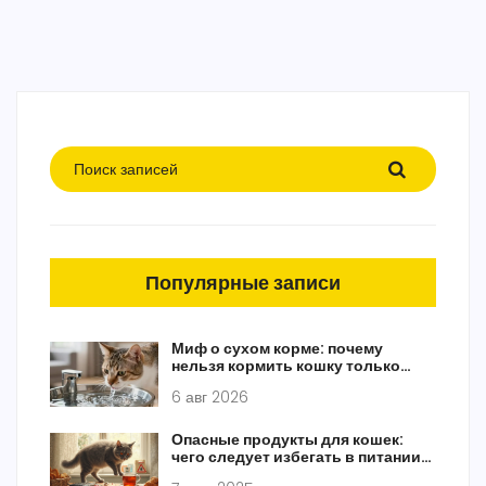
Популярные записи
Миф о сухом корме: почему
нельзя кормить кошку только
сухим кормом и как составить
6 авг 2026
правильный рацион
Опасные продукты для кошек:
чего следует избегать в питании
питомца