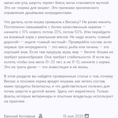
запах изо рта, шерсть теряет блеск, моча становится мутной.
Это не «норма для кошек». Это признаки хронического
отравления дешёвыми ингредиентами.
Что делать, если кошка привыкла к Вискасу? Не резко менять.
Постепенно смешивайте с более качественным кормом —
начните с 10% нового, потом 20%, потом 50%. Или перейдите
на влажный корм с реальным мясом. Не надо искать «самый
дорогой» — ищите «самый честный». Проверяйте состав: если
первые три ингредиента — это мясо, рыба или печень — это
хороший знак. Если там кукуруза, мука, жир — бегите. Кошка не
требует разнообразия. Она требует стабильности. И если вы
хотите, чтобы она жила 15-20 лет, а не 8-10, начните с корма.
Это не трата денег — это инвестиция в её жизнь.
В этом разделе вы найдёте проверенные статьи о том, почему
Вискас и похожие корма вредят кошкам, как читать состав,
какие продукты безопасны, и что действительно полезно для
почек, шерсти и долгой жизни. Здесь нет маркетинга. Только
факты, которые ветеринары и опытные владельцы используют
на практике.
Евгений Котляров
19 ноя 2025