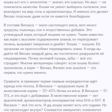
кошка ест его с аппетитом — значит, это хорошо. Но вкус — не
показатель качества. Кошки не умеют выбирать полезное, они
реагируют на жир, соль и ароматизаторы. И именно это делает
Вискас опасным, даже если он кажется безобидным.
В составе Вискаса — мало настоящего мяса, зато много
кукурузы, пшеницы, сои и искусственных добавок. Это
углеводный корм
,
который кошкам не нужен
. Также известен
как
корм с высоким содержанием злаков
, он перегружает
печень, вызывает ожирение и диабет. Кошка — хищник. Её
организм не приспособлен переваривать злаки. А когда вы
даёте ей Вискас каждый день, вы постепенно разрушаете её
пищеварение. Почки, мочевой пузырь, зубы — всё это
страдает. Многие ветеринары говорят: если кошка болеет
хронически, а корм — Вискас, Феликс или аналоги — это
первое, что нужно менять.
Сравните: в
премиум-корме
первым ингредиентом идёт
курица или лосось. В Вискасе — кукурузная мука. В
качественном корме — 30-40% белка из мяса. В Вискасе — 10-
15%, и это ещё с добавками. В качественном корме — нет
красителей, ароматизаторов, консервантов типа BHA и BHT. В
Вискасе — всё это есть. И да, кошка может есть это годами. Но
что происходит внутри? Снижается иммунитет, появляется