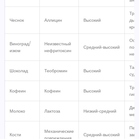
анем
Труд
Чеснок
Аллицин
Высокий
дыха
кров
Ост
Виноград/
Неизвестный
Средний‑высокий
поче
изюм
нефритоксин
недо
Тахи
Шоколад
Теобромин
Высокий
судо
Трем
Кофеин
Кофеин
Высокий
гипе
Диар
Молоко
Лактоза
Низкий‑средний
мет
Пер
Механические
Кости
Средний‑высокий
заку
повреждения