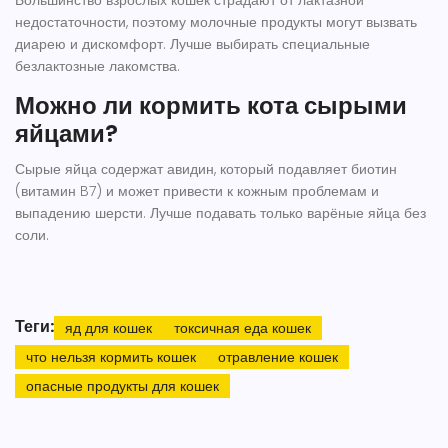
Большинство взрослых кошек страдают от лактазной
недостаточности, поэтому молочные продукты могут вызвать
диарею и дискомфорт. Лучше выбирать специальные
безлактозные лакомства.
Можно ли кормить кота сырыми
яйцами?
Сырые яйца содержат авидин, который подавляет биотин
(витамин B7) и может привести к кожным проблемам и
выпадению шерсти. Лучше подавать только варёные яйца без
соли.
Теги:
яд для кошек
токсичная еда кошек
что нельзя кормить кошек
отравление кошек
опасные продукты для кошек