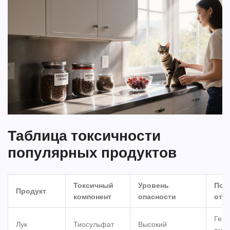
Таблица токсичности
популярных продуктов
Токсичный
Уровень
Пок
Продукт
компонент
опасности
отр
Гемо
Лук
Тиосульфат
Высокий