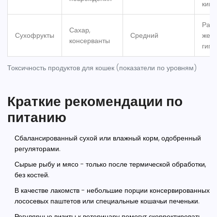
киш
Раз
Сахар,
Сухофрукты
Средний
желу
консерванты
гипе
Токсичность продуктов для кошек (показатели по уровням)
Краткие рекомендации по
питанию
Сбалансированный сухой или влажный корм, одобренный
регуляторами.
Сырые рыбу и мясо - только после термической обработки,
без костей.
В качестве лакомств - небольшие порции консервированных
лососевых паштетов или специальные кошачьи печеньки.
Регулярные визиты к ветеринару помогут скорректировать