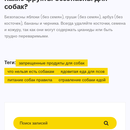
собак?
Безопасны яблоки (без семян), груши (без семян), арбуз (без
косточек), бананы и черника. Всегда удаляйте косточки, семена
и кожуру, так как они могут содержать цианиды или быть
трудно переваримыми.
Теги:
запрещенные продукты для собак
что нельзя есть собакам
ядовитая еда для псов
питание собак правила
отравление собаки едой