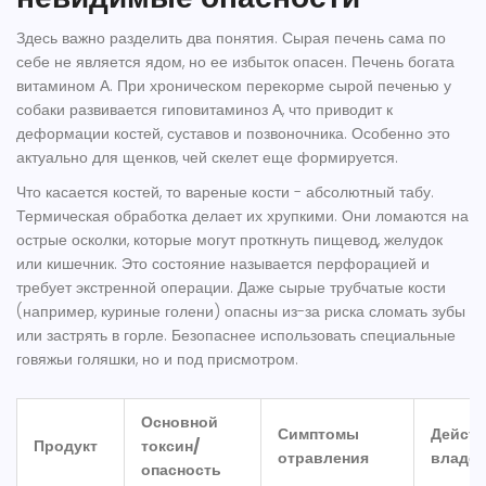
Здесь важно разделить два понятия. Сырая печень сама по
себе не является ядом, но ее избыток опасен. Печень богата
витамином А. При хроническом перекорме сырой печенью у
собаки развивается гиповитаминоз А, что приводит к
деформации костей, суставов и позвоночника. Особенно это
актуально для щенков, чей скелет еще формируется.
Что касается костей, то вареные кости - абсолютный табу.
Термическая обработка делает их хрупкими. Они ломаются на
острые осколки, которые могут проткнуть пищевод, желудок
или кишечник. Это состояние называется перфорацией и
требует экстренной операции. Даже сырые трубчатые кости
(например, куриные голени) опасны из-за риска сломать зубы
или застрять в горле. Безопаснее использовать специальные
говяжьи голяшки, но и под присмотром.
Основной
Симптомы
Действ
Продукт
токсин/
отравления
владе
опасность