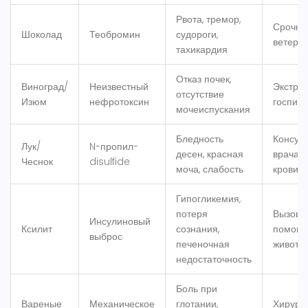
Рвота, тремор,
Срочно
Шоколад
Теобромин
судороги,
ветери
тахикардия
Отказ почек,
Виноград/
Неизвестный
Экстре
отсутствие
Изюм
нефротоксин
госпит
мочеиспускания
Бледность
Консул
Лук/
N-пропил-
десен, красная
врача, 
Чеснок
disulfide
моча, слабость
крови
Гипогликемия,
потеря
Вызов 
Инсулиновый
Ксилит
сознания,
помощ
выброс
печеночная
животн
недостаточность
Боль при
Вареные
Механическое
глотании,
Хирург