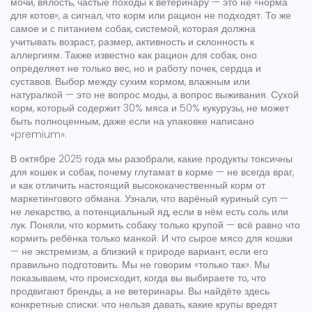
мочи, вялость, частые походы к ветеринару — это не «норма
для котов», а сигнал, что корм или рацион не подходят. То же
самое и с
питанием собак
,
системой, которая должна
учитывать возраст, размер, активность и склонность к
аллергиям
. Также известно как
рацион для собак
, оно
определяет не только вес, но и работу почек, сердца и
суставов
.
Выбор между сухим кормом, влажным или
натуралкой — это не вопрос моды, а вопрос выживания. Сухой
корм, который содержит 30% мяса и 50% кукурузы, не может
быть полноценным, даже если на упаковке написано
«premium».
В октябре 2025 года мы разобрали, какие продукты
токсичны
для кошек и собак, почему глутамат в корме — не всегда враг,
и как отличить настоящий высококачественный корм от
маркетингового обмана. Узнали, что варёный куриный суп —
не лекарство, а потенциальный яд, если в нём есть соль или
лук. Поняли, что кормить собаку только крупой — всё равно что
кормить ребёнка только манкой. И что сырое мясо для кошки
— не экстремизм, а близкий к природе вариант, если его
правильно подготовить. Мы не говорим «только так». Мы
показываем, что происходит, когда вы выбираете то, что
продвигают бренды, а не ветеринары. Вы найдёте здесь
конкретные списки: что нельзя давать, какие крупы вредят