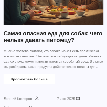
Самая опасная еда для собак: чего
нельзя давать питомцу?
Многие хозяева считают, что собака может есть практически
все, что ест человек. Это опасное заблуждение: даже обычная
еда со стола может нанести питомцу серьёзный вред. В статье
мы разбираем, какие продукты действительно опасны для
собак и почему. Всё объясняется простыми словами и с
практическими примерами. Узнайте, как защитить своего
Просмотреть больше
любимца от ошибок в кормлении.
Евгений Котляров
7 июн 2025