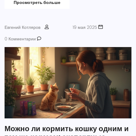
и как обезопасить питомца от обезвоживания. Простые
Просмотреть больше
объяснения, реальные наблюдения, конкретные советы для
заботливых хозяев.
Евгений Котляров
19 мая 2025
0 Комментарии
Можно ли кормить кошку одним и