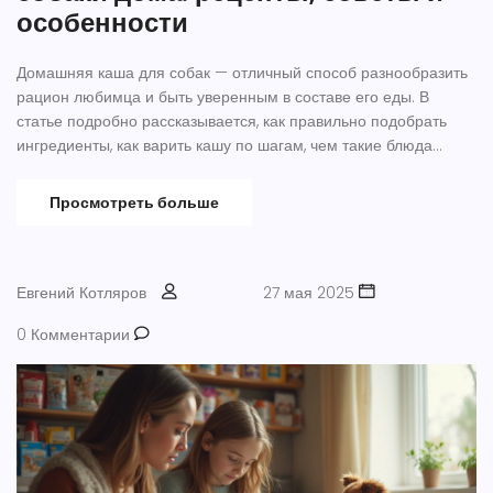
особенности
Домашняя каша для собак — отличный способ разнообразить
рацион любимца и быть уверенным в составе его еды. В
статье подробно рассказывается, как правильно подобрать
ингредиенты, как варить кашу по шагам, чем такие блюда
полезны, и каких ошибок следует избегать. Даны научные
факты о питании собак, советы по выбору круп и мяса, а также
Просмотреть больше
простые понятные рецепты, подходящие даже для новичков.
Узнайте, как сделать рацион вашего пса не только сытным, но
и по-настоящему полезным.
Евгений Котляров
27 мая 2025
0 Комментарии