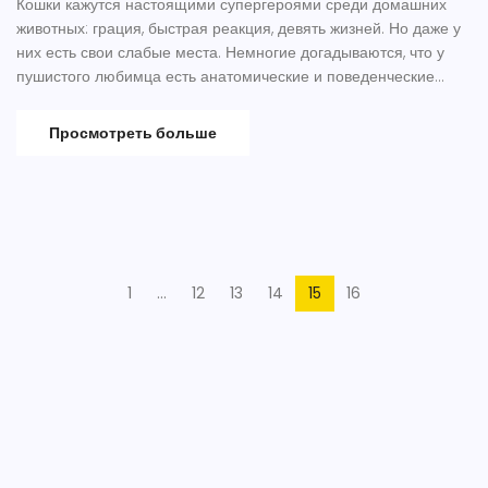
Кошки кажутся настоящими супергероями среди домашних
животных: грация, быстрая реакция, девять жизней. Но даже у
них есть свои слабые места. Немногие догадываются, что у
пушистого любимца есть анатомические и поведенческие
«ахиллесовы пяты». Статья расскажет, где кошка
действительно уязвима, как это проявляется в быту и что надо
Просмотреть больше
знать, чтобы ваш мурлыка чувствовал себя всегда отлично.
Советы, проверенные фактами и опытом, станут настоящей
находкой для каждого владельца.
1
…
12
13
14
15
16