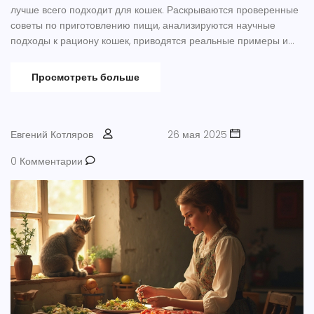
лучше всего подходит для кошек. Раскрываются проверенные
советы по приготовлению пищи, анализируются научные
подходы к рациону кошек, приводятся реальные примеры и
интересные наблюдения. Особое внимание уделено
безопасности и балансу ингредиентов. Поделюсь личным
Просмотреть больше
опытом и конкретными рецептами, которые помогут сделать
вашего кота счастливым и здоровым.
Евгений Котляров
26 мая 2025
0 Комментарии