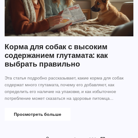
Корма для собак с высоким
содержанием глутамата: как
выбрать правильно
Эта статья подробно рассказывает, какие корма для собак
содержат много глутамата, почему его добавляют, как
определить его наличие на упаковке, и как избыточное
потребление может сказаться на здоровье питомца.
Приведены реальные примеры кормов с высоким и низким
содержанием глутамата, а также практические советы для
Просмотреть больше
внимательных хозяев. Объясняется, стоит ли опасаться этого
вещества и как найти баланс между вкусом и пользой для
собаки.