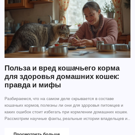
Польза и вред кошачьего корма
для здоровья домашних кошек:
правда и мифы
Разбираемся, что на самом деле скрывается в составе
кошачьих кормов, полезны ли они для здоровья питомцев и
каких ошибок стоит избегать при кормлении домашних кошек.
Рассмотрим научные факты, реальные истории владельцев и
советы ветеринаров. Отдельное внимание уделим мифам о
кормлении. Узнаем, как выбрать правильное питание. Найдете
Просмотреть больше