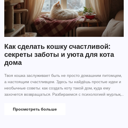
Как сделать кошку счастливой:
секреты заботы и уюта для кота
дома
Твоя кошка заслуживает быть не просто домашним питомцем,
а настоящим счастливцем. Здесь ты найдёшь простые идеи и
необычные советы: как создать коту такой дом, куда ему
захочется возвращаться. Разбираемся с психологией мурлык,
здоровьем, питанием и даже тем, как общаться с кошкой на её
языке. Всё легко, понятно и без банальных советов. Сделай
Просмотреть больше
кошке жизнь уютнее и интереснее уже сегодня.