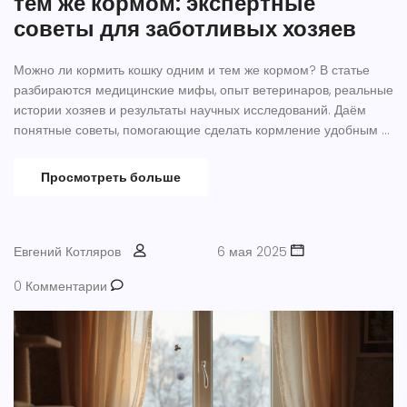
тем же кормом: экспертные
советы для заботливых хозяев
Можно ли кормить кошку одним и тем же кормом? В статье
разбираются медицинские мифы, опыт ветеринаров, реальные
истории хозяев и результаты научных исследований. Даём
понятные советы, помогающие сделать кормление удобным и
безопасным для вашей кошки. Затрагиваем вопросы пищевых
привычек, профилактики болезней и тонкости смены корма.
Просмотреть больше
Здесь вы найдёте честные ответы без лишних страшилок и
рекламы.
Евгений Котляров
6 мая 2025
0 Комментарии