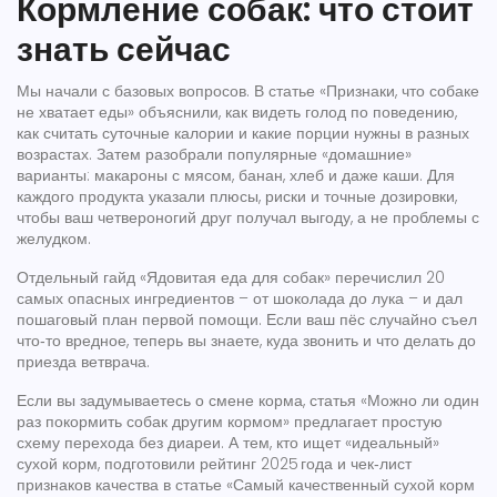
Кормление собак: что стоит
знать сейчас
Мы начали с базовых вопросов. В статье «Признаки, что собаке
не хватает еды» объяснили, как видеть голод по поведению,
как считать суточные калории и какие порции нужны в разных
возрастах. Затем разобрали популярные «домашние»
варианты: макароны с мясом, банан, хлеб и даже каши. Для
каждого продукта указали плюсы, риски и точные дозировки,
чтобы ваш четвероногий друг получал выгоду, а не проблемы с
желудком.
Отдельный гайд «Ядовитая еда для собак» перечислил 20
самых опасных ингредиентов – от шоколада до лука – и дал
пошаговый план первой помощи. Если ваш пёс случайно съел
что‑то вредное, теперь вы знаете, куда звонить и что делать до
приезда ветврача.
Если вы задумываетесь о смене корма, статья «Можно ли один
раз покормить собак другим кормом» предлагает простую
схему перехода без диареи. А тем, кто ищет «идеальный»
сухой корм, подготовили рейтинг 2025 года и чек‑лист
признаков качества в статье «Самый качественный сухой корм